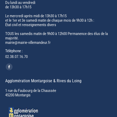
Du lundi au vendredi
de 13h30 à 17h15
Le mercredi après midi de 13h30 à 17h15
et le 1er et 3e samedi matin de chaque mois de 9h30 à 12h :
État civil et renseignements divers
TOUS les samedis matin de 9h00 à 12h00 Permanence des élus de la
majorité.
mairie@mairie-villemandeur.fr
Téléphone :
02.38.07.16.70
Trouvez nous sur :
Facebook
page
Agglomération Montargoise & Rives du Loing
opens
in
1 rue du Faubourg de la Chaussée
45200 Montargis
new
window