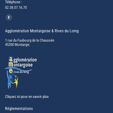
Téléphone :
02.38.07.16.70
Trouvez nous sur :
Facebook
page
Agglomération Montargoise & Rives du Loing
opens
in
1 rue du Faubourg de la Chaussée
45200 Montargis
new
window
Cliquez ici pour en savoir plus
Réglementations