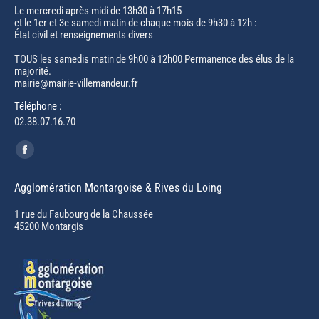
Le mercredi après midi de 13h30 à 17h15
et le 1er et 3e samedi matin de chaque mois de 9h30 à 12h :
État civil et renseignements divers
TOUS les samedis matin de 9h00 à 12h00 Permanence des élus de la
majorité.
mairie@mairie-villemandeur.fr
Téléphone :
02.38.07.16.70
Trouvez nous sur :
Facebook
page
Agglomération Montargoise & Rives du Loing
opens
in
1 rue du Faubourg de la Chaussée
45200 Montargis
new
window