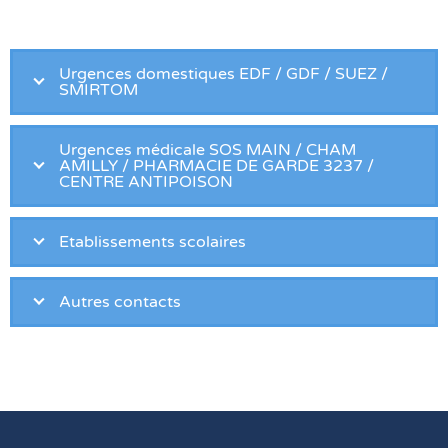
Urgences domestiques EDF / GDF / SUEZ /
SMIRTOM
Urgences médicale SOS MAIN / CHAM
AMILLY / PHARMACIE DE GARDE 3237 /
CENTRE ANTIPOISON
Etablissements scolaires
Autres contacts