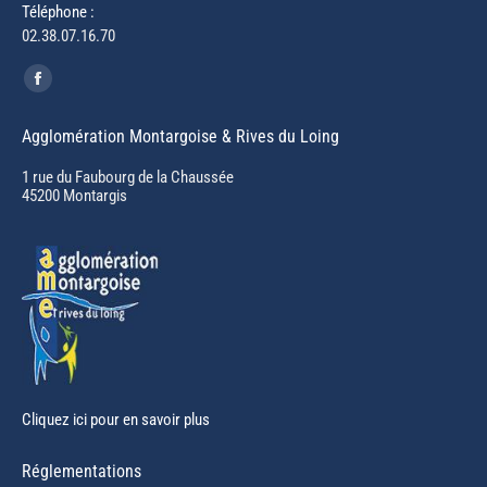
Téléphone :
02.38.07.16.70
Trouvez nous sur :
Facebook
page
Agglomération Montargoise & Rives du Loing
opens
in
1 rue du Faubourg de la Chaussée
45200 Montargis
new
window
Cliquez ici pour en savoir plus
Réglementations