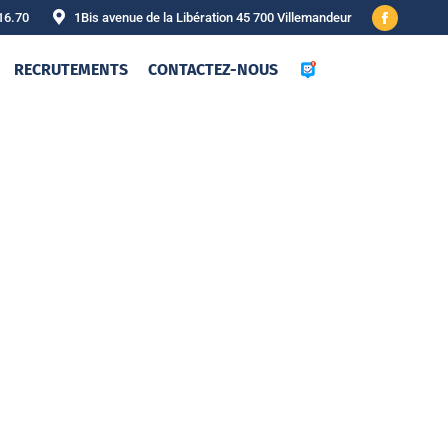
16.70
1Bis avenue de la Libération 45 700 Villemandeur
Facebook
page
RECRUTEMENTS
CONTACTEZ-NOUS
opens
in
new
window