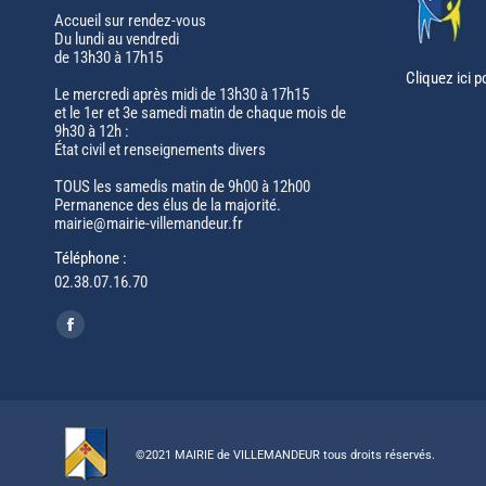
Accueil sur rendez-vous
Du lundi au vendredi
de 13h30 à 17h15
Cliquez ici p
Le mercredi après midi de 13h30 à 17h15
et le 1er et 3e samedi matin de chaque mois de
9h30 à 12h :
État civil et renseignements divers
TOUS les samedis matin de 9h00 à 12h00
Permanence des élus de la majorité.
mairie@mairie-villemandeur.fr
Téléphone :
02.38.07.16.70
Trouvez nous sur :
Facebook
page
opens
in
new
©2021 MAIRIE de VILLEMANDEUR tous droits réservés.
window