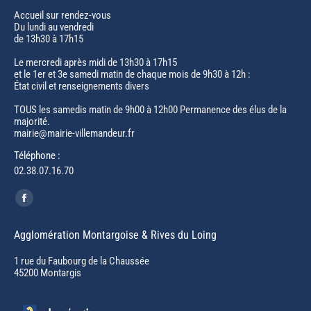
Accueil sur rendez-vous
Du lundi au vendredi
de 13h30 à 17h15
Le mercredi après midi de 13h30 à 17h15
et le 1er et 3e samedi matin de chaque mois de 9h30 à 12h :
État civil et renseignements divers
TOUS les samedis matin de 9h00 à 12h00 Permanence des élus de la
majorité.
mairie@mairie-villemandeur.fr
Téléphone :
02.38.07.16.70
Trouvez nous sur :
Facebook
page
Agglomération Montargoise & Rives du Loing
opens
in
1 rue du Faubourg de la Chaussée
45200 Montargis
new
window