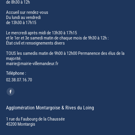
de 8h30 à 12h
Accueil sur rendez-vous
Du lundi au vendredi
de 13h30 à 17h15
Le mercredi après midi de 13h30 à 17h15
et le 1er et 3e samedi matin de chaque mois de 9h30 à 12h :
État civil et renseignements divers
TOUS les samedis matin de 9h00 à 12h00 Permanence des élus de la
majorité.
mairie@mairie-villemandeur.fr
Téléphone :
02.38.07.16.70
Trouvez nous sur :
Facebook
page
Agglomération Montargoise & Rives du Loing
opens
in
1 rue du Faubourg de la Chaussée
45200 Montargis
new
window