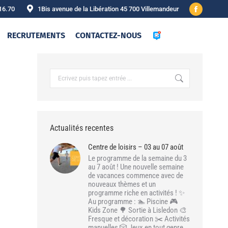
16.70
1Bis avenue de la Libération 45 700 Villemandeur
Facebook
page
RECRUTEMENTS
CONTACTEZ-NOUS
opens
in
new
Recherche
:
window
Actualités recentes
Centre de loisirs – 03 au 07 août
Le programme de la semaine du 3
au 7 août ! Une nouvelle semaine
de vacances commence avec de
nouveaux thèmes et un
programme riche en activités ! ✨
Au programme : 🏊 Piscine 🎮
Kids Zone 🌳 Sortie à Lisledon 🎨
Fresque et décoration ✂️ Activités
manuelles 🎲 Jeux en tout genre