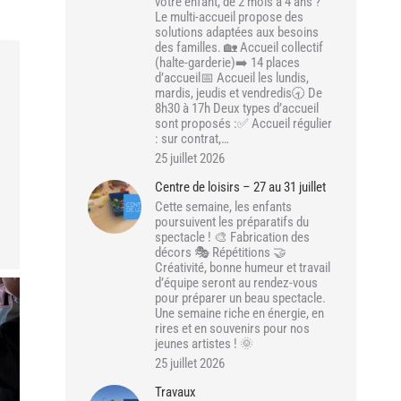
votre enfant, de 2 mois à 4 ans ?
Le multi-accueil propose des
solutions adaptées aux besoins
des familles. 🏡 Accueil collectif
(halte-garderie)➡️ 14 places
d’accueil📅 Accueil les lundis,
mardis, jeudis et vendredis🕣 De
8h30 à 17h Deux types d’accueil
sont proposés :✅ Accueil régulier
: sur contrat,…
25 juillet 2026
Centre de loisirs – 27 au 31 juillet
Cette semaine, les enfants
poursuivent les préparatifs du
spectacle ! 🎨 Fabrication des
décors 🎭 Répétitions 🤝
Créativité, bonne humeur et travail
d’équipe seront au rendez-vous
pour préparer un beau spectacle.
Une semaine riche en énergie, en
rires et en souvenirs pour nos
jeunes artistes ! 🌞
25 juillet 2026
Travaux