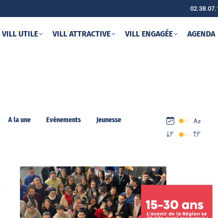
02.38.07.
VILL
‘
UTILE
VILL
‘
ATTRACTIVE
VILL
‘
ENGAGÉE
AGENDA
A la une
Evénements
Jeunesse