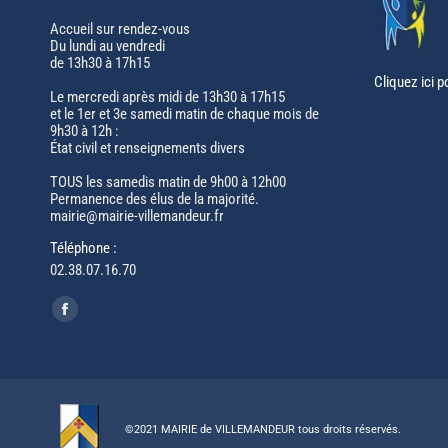
Accueil sur rendez-vous
Du lundi au vendredi
de 13h30 à 17h15
Cliquez ici p
Le mercredi après midi de 13h30 à 17h15
et le 1er et 3e samedi matin de chaque mois de
9h30 à 12h :
État civil et renseignements divers
TOUS les samedis matin de 9h00 à 12h00
Permanence des élus de la majorité.
mairie@mairie-villemandeur.fr
Téléphone :
02.38.07.16.70
Trouvez nous sur :
Facebook
page
opens
in
new
©2021 MAIRIE de VILLEMANDEUR tous droits réservés.