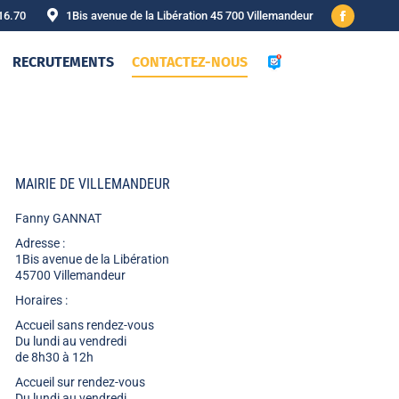
16.70
1Bis avenue de la Libération 45 700 Villemandeur
Facebook
page
RECRUTEMENTS
CONTACTEZ-NOUS
opens
in
new
window
MAIRIE DE VILLEMANDEUR
Fanny GANNAT
Adresse :
1Bis avenue de la Libération
45700 Villemandeur
Horaires :
Accueil sans rendez-vous
Du lundi au vendredi
de 8h30 à 12h
Accueil sur rendez-vous
Du lundi au vendredi