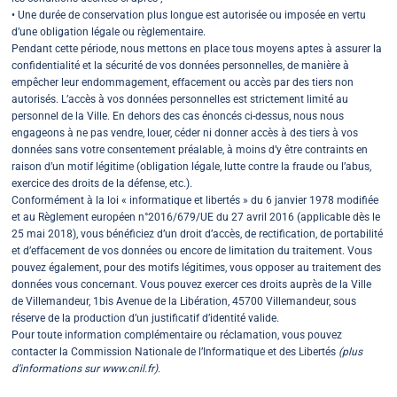
• Une durée de conservation plus longue est autorisée ou imposée en vertu
d’une obligation légale ou règlementaire.
Pendant cette période, nous mettons en place tous moyens aptes à assurer la
confidentialité et la sécurité de vos données personnelles, de manière à
empêcher leur endommagement, effacement ou accès par des tiers non
autorisés.
L’accès à vos données personnelles est strictement limité au
personnel de la Ville.
En dehors des cas énoncés ci-dessus, nous nous
engageons à ne pas vendre, louer, céder ni donner accès à des tiers à vos
données sans votre consentement préalable, à moins d’y être contraints en
raison d’un motif légitime (obligation légale, lutte contre la fraude ou l’abus,
exercice des droits de la défense, etc.).
Conformément à la loi « informatique et libertés » du 6 janvier 1978 modifiée
et au Règlement européen n°2016/679/UE du 27 avril 2016 (applicable dès le
25 mai 2018), vous bénéficiez d’un droit d’accès, de rectification, de portabilité
et d’effacement de vos données ou encore de limitation du traitement. Vous
pouvez également, pour des motifs légitimes, vous opposer au traitement des
données vous concernant.
Vous pouvez exercer ces droits auprès de la Ville
de Villemandeur, 1bis Avenue de la Libération, 45700 Villemandeur, sous
réserve de la production d’un justificatif d’identité valide.
Pour toute information complémentaire ou réclamation, vous pouvez
contacter la Commission Nationale de l’Informatique et des Libertés
(plus
d’informations sur www.cnil.fr).