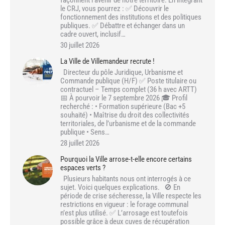
façonnent l’avenir de notre territoire. En intégrant
le CRJ, vous pourrez : ✅ Découvrir le
fonctionnement des institutions et des politiques
publiques. ✅ Débattre et échanger dans un
cadre ouvert, inclusif…
30 juillet 2026
La Ville de Villemandeur recrute !
Directeur du pôle Juridique, Urbanisme et
Commande publique (H/F) ✅ Poste titulaire ou
contractuel – Temps complet (36 h avec ARTT)
📅 À pourvoir le 7 septembre 2026 🎓 Profil
recherché : • Formation supérieure (Bac +5
souhaité) • Maîtrise du droit des collectivités
territoriales, de l’urbanisme et de la commande
publique • Sens…
28 juillet 2026
Pourquoi la Ville arrose-t-elle encore certains
espaces verts ?
Plusieurs habitants nous ont interrogés à ce
sujet. Voici quelques explications. 🚫 En
période de crise sécheresse, la Ville respecte les
restrictions en vigueur : le forage communal
n’est plus utilisé. ✅ L’arrosage est toutefois
possible grâce à deux cuves de récupération