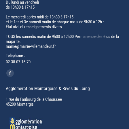
Du lundi au vendredi
de 13h30 à 17h15
Le mercredi après midi de 13h30 à 17h15
et le 1er et 3e samedi matin de chaque mois de 9h30 à 12h :
État civil et renseignements divers
TOUS les samedis matin de 9h00 à 12h00 Permanence des élus de la
majorité.
mairie@mairie-villemandeur.fr
Téléphone :
02.38.07.16.70
Trouvez nous sur :
Facebook
page
Agglomération Montargoise & Rives du Loing
opens
in
1 rue du Faubourg de la Chaussée
45200 Montargis
new
window