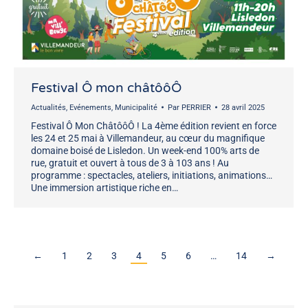
Festival Ô mon châtôôÔ
Actualités
,
Evénements
,
Municipalité
Par
PERRIER
28 avril 2025
Festival Ô Mon ChâtôôÔ ! La 4ème édition revient en force
les 24 et 25 mai à Villemandeur, au cœur du magnifique
domaine boisé de Lisledon. Un week-end 100% arts de
rue, gratuit et ouvert à tous de 3 à 103 ans ! Au
programme : spectacles, ateliers, initiations, animations…
Une immersion artistique riche en…
←
1
2
3
4
5
6
…
14
→