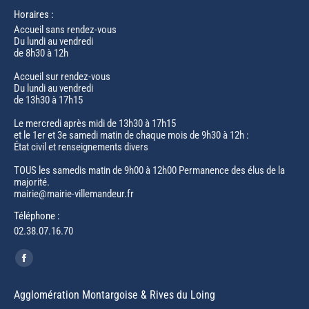
Horaires :
Accueil sans rendez-vous
Du lundi au vendredi
de 8h30 à 12h
Accueil sur rendez-vous
Du lundi au vendredi
de 13h30 à 17h15
Le mercredi après midi de 13h30 à 17h15
et le 1er et 3e samedi matin de chaque mois de 9h30 à 12h :
État civil et renseignements divers
TOUS les samedis matin de 9h00 à 12h00 Permanence des élus de la
majorité.
mairie@mairie-villemandeur.fr
Téléphone :
02.38.07.16.70
Trouvez nous sur :
Facebook
page
Agglomération Montargoise & Rives du Loing
opens