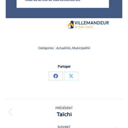
Catégories :
Actualités
,
Municipalité
Partager
Partager
Partager
sur
sur
Facebook
X
Navigation
article
PRÉCÉDENT
Taïchi
Article
précédent
:
SUIVANT