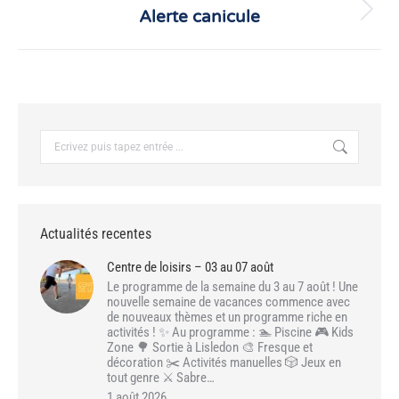
Alerte canicule
Article
suivant
:
Recherche
:
Actualités recentes
Centre de loisirs – 03 au 07 août
Le programme de la semaine du 3 au 7 août ! Une
nouvelle semaine de vacances commence avec
de nouveaux thèmes et un programme riche en
activités ! ✨ Au programme : 🏊 Piscine 🎮 Kids
Zone 🌳 Sortie à Lisledon 🎨 Fresque et
décoration ✂️ Activités manuelles 🎲 Jeux en
tout genre ⚔️ Sabre…
1 août 2026