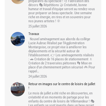
préparatifs du spectacle ! 🎨 Fabrication des
décors 🎭 Répétitions 🤝 Créativité, bonne
humeur et travail d’équipe seront au rendez-vous
pour préparer un beau spectacle. Une semaine
riche en énergie, en rires et en souvenirs pour
nos jeunes artistes ! 🌞
25 juillet 2026
Travaux
Nouvel aménagement aux abords du collège
Lucie Aubrac Réalisé par l’Agglomération
Montargoise, ce projet vise à améliorer les
déplacements et la sécurité autour de
l’établissement. 👉 Les aménagements réalisés
: 🚗 Création de 16 places de stationnement 🚶
Création de 2 traversées piétonnes 👣 Mise en
place d’un cheminement piéton sécurisé 🚲 Pour
rappel…
24 juillet 2026
Retour en images sur le centre de loisirs de juillet
!
Le mois de juillet a été riche en découvertes, en
créativité et en moments de partage pour les
enfants du centre de loisirs de Villemandeur ! 🎭
Les enfants se sont investis dans un beau projet