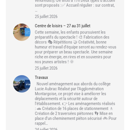
vendredis🕣 De 8h30 à 17h Deux types d’accueil
sont proposés :✅ Accueil régulier : sur contrat,
…
25 juillet 2026
Centre de loisirs – 27 au 31 juillet
Cette semaine, les enfants poursuivent les
préparatifs du spectacle ! 🎨 Fabrication des
décors 🎭 Répétitions 🤝 Créativité, bonne
humeur et travail d’équipe seront au rendez-vous
pour préparer un beau spectacle. Une semaine
riche en énergie, en rires et en souvenirs pour
nos jeunes artistes ! 🌞
25 juillet 2026
Travaux
Nouvel aménagement aux abords du collège
Lucie Aubrac Réalisé par l’Agglomération
Montargoise, ce projet vise à améliorer les
déplacements et la sécurité autour de
l’établissement. 👉 Les aménagements réalisés
: 🚗 Création de 16 places de stationnement 🚶
Création de 2 traversées piétonnes 👣 Mise en
place d’un cheminement piéton sécurisé 🚲 Pour
rappel…
24 juillet 2026