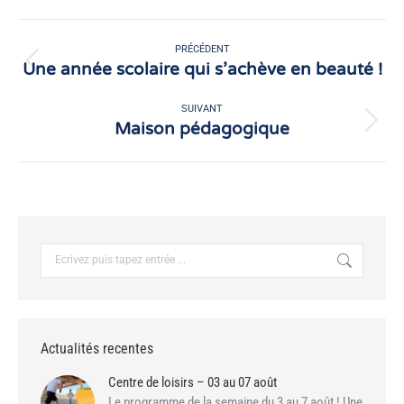
Facebook
X
Navigation
article
PRÉCÉDENT
Une année scolaire qui s’achève en beauté !
Article
précédent
:
SUIVANT
Maison pédagogique
Article
suivant
:
Recherche
:
Actualités recentes
Centre de loisirs – 03 au 07 août
Le programme de la semaine du 3 au 7 août ! Une