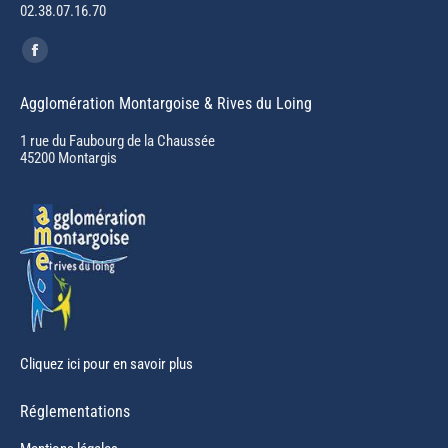
02.38.07.16.70
Trouvez nous sur :
Facebook
page
Agglomération Montargoise & Rives du Loing
opens
in
1 rue du Faubourg de la Chaussée
45200 Montargis
new
window
Cliquez ici pour en savoir plus
Réglementations