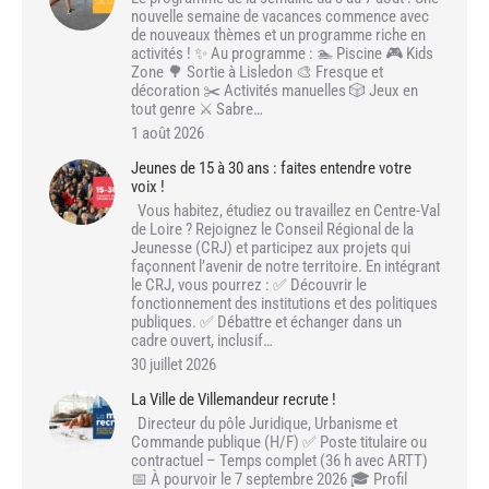
nouvelle semaine de vacances commence avec
de nouveaux thèmes et un programme riche en
activités ! ✨ Au programme : 🏊 Piscine 🎮 Kids
Zone 🌳 Sortie à Lisledon 🎨 Fresque et
décoration ✂️ Activités manuelles 🎲 Jeux en
tout genre ⚔️ Sabre…
1 août 2026
Jeunes de 15 à 30 ans : faites entendre votre
voix !
Vous habitez, étudiez ou travaillez en Centre-Val
de Loire ? Rejoignez le Conseil Régional de la
Jeunesse (CRJ) et participez aux projets qui
façonnent l’avenir de notre territoire. En intégrant
le CRJ, vous pourrez : ✅ Découvrir le
fonctionnement des institutions et des politiques
publiques. ✅ Débattre et échanger dans un
cadre ouvert, inclusif…
30 juillet 2026
La Ville de Villemandeur recrute !
Directeur du pôle Juridique, Urbanisme et
Commande publique (H/F) ✅ Poste titulaire ou
contractuel – Temps complet (36 h avec ARTT)
📅 À pourvoir le 7 septembre 2026 🎓 Profil