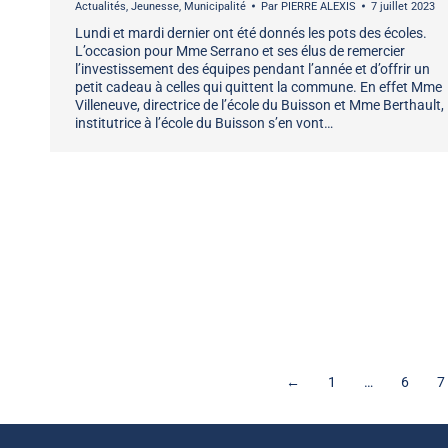
Actualités
,
Jeunesse
,
Municipalité
Par
PIERRE ALEXIS
7 juillet 2023
Lundi et mardi dernier ont été donnés les pots des écoles.
L’occasion pour Mme Serrano et ses élus de remercier
l’investissement des équipes pendant l’année et d’offrir un
petit cadeau à celles qui quittent la commune. En effet Mme
Villeneuve, directrice de l’école du Buisson et Mme Berthault,
institutrice à l’école du Buisson s’en vont…
←
1
…
6
7