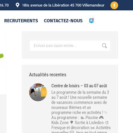
16.70
1Bis avenue de la Libération 45 700 Villemandeur
Facebook
page
RECRUTEMENTS
CONTACTEZ-NOUS
opens
in
new
Recherche
:
window
Actualités recentes
Centre de loisirs – 03 au 07 août
Le programme de la semaine du 3
au 7 août ! Une nouvelle semaine
de vacances commence avec de
nouveaux thèmes et un
programme riche en activités ! ✨
Au programme : 🏊 Piscine 🎮
Kids Zone 🌳 Sortie à Lisledon 🎨
Fresque et décoration ✂️ Activités
manuelles 🎲 Jeux en tout genre