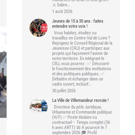
⚔️ Sabre…
1 août 2026
Jeunes de 15 à 30 ans : faites
entendre votre voix !
Vous habitez, étudiez ou
travaillez en Centre-Val de Loire ?
Rejoignez le Conseil Régional de la
Jeunesse (CRJ) et participez aux
projets qui façonnent l’avenir de
notre territoire. En intégrant le
CRJ, vous pourrez : ✅ Découvrir
le fonctionnement des institutions
et des politiques publiques. ✅
Débattre et échanger dans un
cadre ouvert, inclusif…
30 juillet 2026
La Ville de Villemandeur recrute !
Directeur du pôle Juridique,
Urbanisme et Commande publique
(H/F) ✅ Poste titulaire ou
contractuel – Temps complet (36
h avec ARTT) 📅 À pourvoir le 7
septembre 2026 🎓 Profil