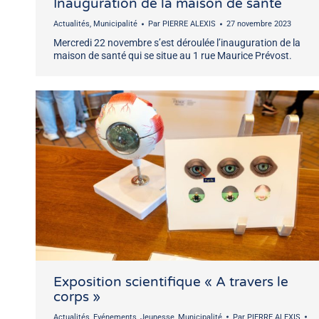
Inauguration de la maison de santé
Actualités
,
Municipalité
Par
PIERRE ALEXIS
27 novembre 2023
Mercredi 22 novembre s’est déroulée l’inauguration de la
maison de santé qui se situe au 1 rue Maurice Prévost.
Exposition scientifique « A travers le
corps »
Actualités
,
Evénements
,
Jeunesse
,
Municipalité
Par
PIERRE ALEXIS