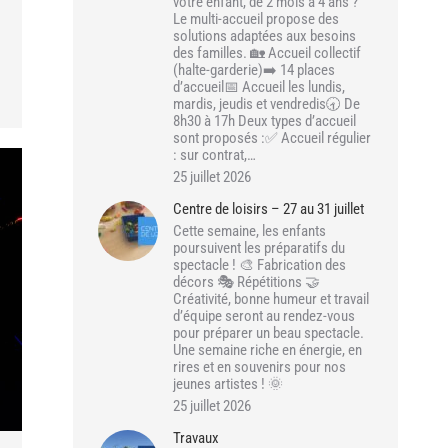
votre enfant, de 2 mois à 4 ans ?
Le multi-accueil propose des
solutions adaptées aux besoins
des familles. 🏡 Accueil collectif
(halte-garderie)➡️ 14 places
d’accueil📅 Accueil les lundis,
mardis, jeudis et vendredis🕣 De
8h30 à 17h Deux types d’accueil
sont proposés :✅ Accueil régulier
: sur contrat,…
25 juillet 2026
Centre de loisirs – 27 au 31 juillet
Cette semaine, les enfants
poursuivent les préparatifs du
spectacle ! 🎨 Fabrication des
décors 🎭 Répétitions 🤝
Créativité, bonne humeur et travail
d’équipe seront au rendez-vous
pour préparer un beau spectacle.
Une semaine riche en énergie, en
rires et en souvenirs pour nos
jeunes artistes ! 🌞
25 juillet 2026
Travaux