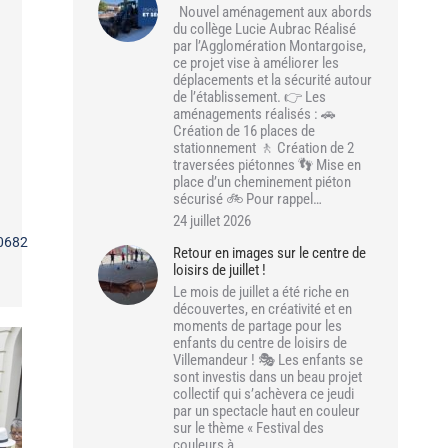
Nouvel aménagement aux abords
du collège Lucie Aubrac Réalisé
par l’Agglomération Montargoise,
ce projet vise à améliorer les
déplacements et la sécurité autour
de l’établissement. 👉 Les
aménagements réalisés : 🚗
Création de 16 places de
stationnement 🚶 Création de 2
traversées piétonnes 👣 Mise en
place d’un cheminement piéton
sécurisé 🚲 Pour rappel…
24 juillet 2026
00682
Retour en images sur le centre de
loisirs de juillet !
Le mois de juillet a été riche en
découvertes, en créativité et en
moments de partage pour les
enfants du centre de loisirs de
Villemandeur ! 🎭 Les enfants se
sont investis dans un beau projet
collectif qui s’achèvera ce jeudi
par un spectacle haut en couleur
sur le thème « Festival des
couleurs à…