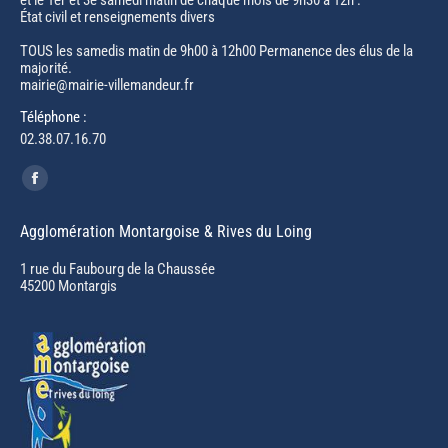
et le 1er et 3e samedi matin de chaque mois de 9h30 à 12h :
État civil et renseignements divers
TOUS les samedis matin de 9h00 à 12h00 Permanence des élus de la
majorité.
mairie@mairie-villemandeur.fr
Téléphone :
02.38.07.16.70
Trouvez nous sur :
Facebook
page
Agglomération Montargoise & Rives du Loing
opens
in
1 rue du Faubourg de la Chaussée
45200 Montargis
new
window