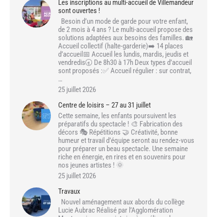
Les inscriptions au multi-accueil de Villemandeur
sont ouvertes !
Besoin d’un mode de garde pour votre enfant,
de 2 mois à 4 ans ? Le multi-accueil propose des
solutions adaptées aux besoins des familles. 🏡
Accueil collectif (halte-garderie)➡️ 14 places
d’accueil📅 Accueil les lundis, mardis, jeudis et
vendredis🕣 De 8h30 à 17h Deux types d’accueil
sont proposés :✅ Accueil régulier : sur contrat,
…
25 juillet 2026
Centre de loisirs – 27 au 31 juillet
Cette semaine, les enfants poursuivent les
préparatifs du spectacle ! 🎨 Fabrication des
décors 🎭 Répétitions 🤝 Créativité, bonne
humeur et travail d’équipe seront au rendez-vous
pour préparer un beau spectacle. Une semaine
riche en énergie, en rires et en souvenirs pour
nos jeunes artistes ! 🌞
25 juillet 2026
Travaux
Nouvel aménagement aux abords du collège
Lucie Aubrac Réalisé par l’Agglomération