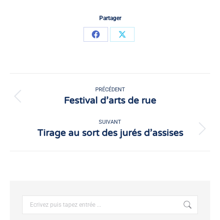
Partager
Partager
Partager
sur
sur
Facebook
X
Navigation
article
PRÉCÉDENT
Festival d’arts de rue
Article
précédent
:
SUIVANT
Tirage au sort des jurés d’assises
Article
suivant
:
Recherche
: