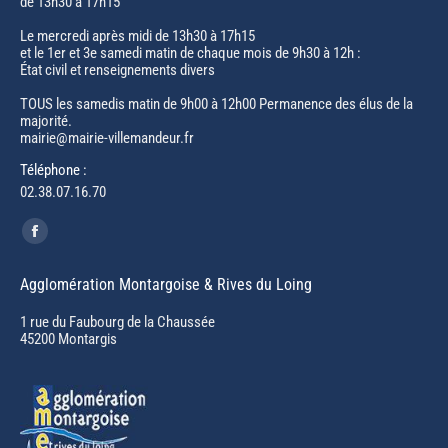
de 13h30 à 17h15
Le mercredi après midi de 13h30 à 17h15
et le 1er et 3e samedi matin de chaque mois de 9h30 à 12h :
État civil et renseignements divers
TOUS les samedis matin de 9h00 à 12h00 Permanence des élus de la
majorité.
mairie@mairie-villemandeur.fr
Téléphone :
02.38.07.16.70
Trouvez nous sur :
Facebook
page
Agglomération Montargoise & Rives du Loing
opens
in
1 rue du Faubourg de la Chaussée
45200 Montargis
new
window