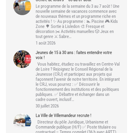
Le programme de la semaine du 3 au 7 août ! Une
nouvelle semaine de vacances commence avec
de nouveaux thèmes et un programme riche en
activités ! ✨ Au programme : 🏊 Piscine 🎮 Kids
Zone 🌳 Sortie à Lisledon 🎨 Fresque et
décoration ✂️ Activités manuelles 🎲 Jeux en
tout genre ⚔️ Sabre…
1 août 2026
Jeunes de 15 à 30 ans : faites entendre votre
voix !
Vous habitez, étudiez ou travaillez en Centre-Val
de Loire ? Rejoignez le Conseil Régional de la
Jeunesse (CRJ) et participez aux projets qui
façonnent l’avenir de notre territoire. En intégrant
le CRJ, vous pourrez : ✅ Découvrir le
fonctionnement des institutions et des politiques
publiques. ✅ Débattre et échanger dans un
cadre ouvert, inclusif…
30 juillet 2026
La Ville de Villemandeur recrute !
Directeur du pôle Juridique, Urbanisme et
Commande publique (H/F) ✅ Poste titulaire ou
contractuel – Temps complet (36 h avec ARTT)