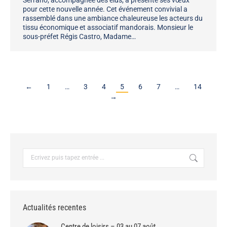
pour cette nouvelle année. Cet événement convivial a
rassemblé dans une ambiance chaleureuse les acteurs du
tissu économique et associatif mandorais. Monsieur le
sous-préfet Régis Castro, Madame…
←
1
…
3
4
5
6
7
…
14
→
Recherche
:
Actualités recentes
Centre de loisirs – 03 au 07 août