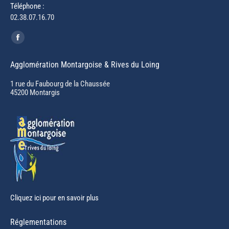
Téléphone :
02.38.07.16.70
Trouvez nous sur :
Facebook
page
Agglomération Montargoise & Rives du Loing
opens
in
1 rue du Faubourg de la Chaussée
45200 Montargis
new
window
Cliquez ici pour en savoir plus
Réglementations