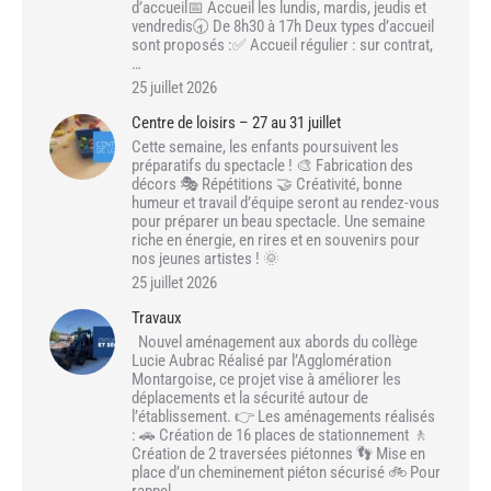
d’accueil📅 Accueil les lundis, mardis, jeudis et
vendredis🕣 De 8h30 à 17h Deux types d’accueil
sont proposés :✅ Accueil régulier : sur contrat,
…
25 juillet 2026
Centre de loisirs – 27 au 31 juillet
Cette semaine, les enfants poursuivent les
préparatifs du spectacle ! 🎨 Fabrication des
décors 🎭 Répétitions 🤝 Créativité, bonne
humeur et travail d’équipe seront au rendez-vous
pour préparer un beau spectacle. Une semaine
riche en énergie, en rires et en souvenirs pour
nos jeunes artistes ! 🌞
25 juillet 2026
Travaux
Nouvel aménagement aux abords du collège
Lucie Aubrac Réalisé par l’Agglomération
Montargoise, ce projet vise à améliorer les
déplacements et la sécurité autour de
l’établissement. 👉 Les aménagements réalisés
: 🚗 Création de 16 places de stationnement 🚶
Création de 2 traversées piétonnes 👣 Mise en
place d’un cheminement piéton sécurisé 🚲 Pour
rappel…