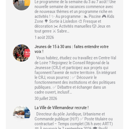
Le programme de la semaine du 3 au 7 août ! Une
nouvelle semaine de vacances commence avec
de nouveaux thèmes et un programme riche en
activités ! ✨ Au programme : 🏊 Piscine 🎮 Kids
Zone 🌳 Sortie à Lisledon 🎨 Fresque et
décoration ✂️ Activités manuelles 🎲 Jeux en
tout genre ⚔️ Sabre…
1 août 2026
Jeunes de 15 à 30 ans : faites entendre votre
voix !
Vous habitez, étudiez ou travaillez en Centre-Val
de Loire ? Rejoignez le Conseil Régional de la
Jeunesse (CRJ) et participez aux projets qui
façonnent l’avenir de notre territoire. En intégrant
le CRJ, vous pourrez : ✅ Découvrir le
fonctionnement des institutions et des politiques
publiques. ✅ Débattre et échanger dans un
cadre ouvert, inclusif…
30 juillet 2026
La Ville de Villemandeur recrute !
Directeur du pôle Juridique, Urbanisme et
Commande publique (H/F) ✅ Poste titulaire ou
contractuel – Temps complet (36 h avec ARTT)
📅 À pourvoir le 7 septembre 2026 🎓 Profil