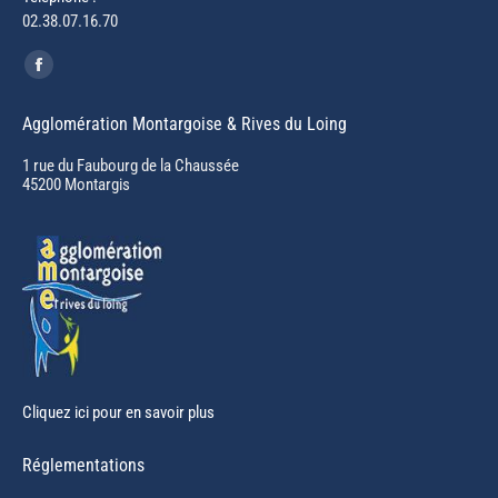
02.38.07.16.70
Trouvez nous sur :
Facebook
page
Agglomération Montargoise & Rives du Loing
opens
in
1 rue du Faubourg de la Chaussée
45200 Montargis
new
window
Cliquez ici pour en savoir plus
Réglementations