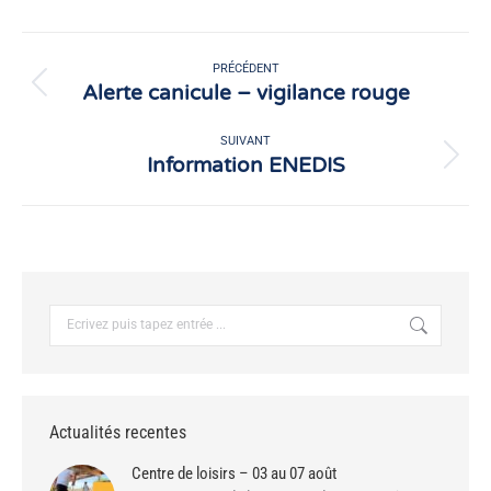
Facebook
X
Navigation
article
PRÉCÉDENT
Alerte canicule – vigilance rouge
Article
précédent
:
SUIVANT
Information ENEDIS
Article
suivant
:
Recherche
:
Actualités recentes
Centre de loisirs – 03 au 07 août