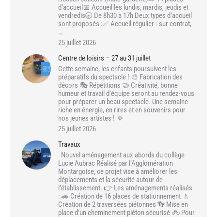
d’accueil📅 Accueil les lundis, mardis, jeudis et
vendredis🕣 De 8h30 à 17h Deux types d’accueil
sont proposés :✅ Accueil régulier : sur contrat,
…
25 juillet 2026
Centre de loisirs – 27 au 31 juillet
Cette semaine, les enfants poursuivent les
préparatifs du spectacle ! 🎨 Fabrication des
décors 🎭 Répétitions 🤝 Créativité, bonne
humeur et travail d’équipe seront au rendez-vous
pour préparer un beau spectacle. Une semaine
riche en énergie, en rires et en souvenirs pour
nos jeunes artistes ! 🌞
25 juillet 2026
Travaux
Nouvel aménagement aux abords du collège
Lucie Aubrac Réalisé par l’Agglomération
Montargoise, ce projet vise à améliorer les
déplacements et la sécurité autour de
l’établissement. 👉 Les aménagements réalisés
: 🚗 Création de 16 places de stationnement 🚶
Création de 2 traversées piétonnes 👣 Mise en
place d’un cheminement piéton sécurisé 🚲 Pour