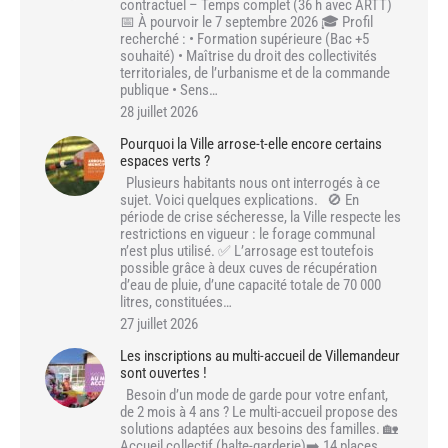
contractuel – Temps complet (36 h avec ARTT)
📅 À pourvoir le 7 septembre 2026 🎓 Profil
recherché : • Formation supérieure (Bac +5
souhaité) • Maîtrise du droit des collectivités
territoriales, de l’urbanisme et de la commande
publique • Sens…
28 juillet 2026
Pourquoi la Ville arrose-t-elle encore certains
espaces verts ?
Plusieurs habitants nous ont interrogés à ce
sujet. Voici quelques explications. 🚫 En
période de crise sécheresse, la Ville respecte les
restrictions en vigueur : le forage communal
n’est plus utilisé. ✅ L’arrosage est toutefois
possible grâce à deux cuves de récupération
d’eau de pluie, d’une capacité totale de 70 000
litres, constituées…
27 juillet 2026
Les inscriptions au multi-accueil de Villemandeur
sont ouvertes !
Besoin d’un mode de garde pour votre enfant,
de 2 mois à 4 ans ? Le multi-accueil propose des
solutions adaptées aux besoins des familles. 🏡
Accueil collectif (halte-garderie)➡️ 14 places