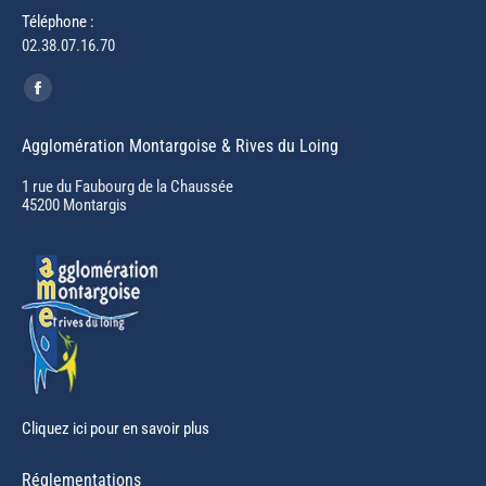
Téléphone :
02.38.07.16.70
Trouvez nous sur :
Facebook
page
Agglomération Montargoise & Rives du Loing
opens
in
1 rue du Faubourg de la Chaussée
45200 Montargis
new
window
Cliquez ici pour en savoir plus
Réglementations