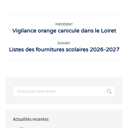
sur
sur
Facebook
X
Navigation
article
PRÉCÉDENT
Vigilance orange canicule dans le Loiret
Article
précédent
:
SUIVANT
Listes des fournitures scolaires 2026-2027
Article
suivant
:
Recherche
:
Actualités recentes