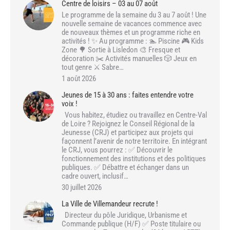
Centre de loisirs – 03 au 07 août
Le programme de la semaine du 3 au 7 août ! Une
nouvelle semaine de vacances commence avec
de nouveaux thèmes et un programme riche en
activités ! ✨ Au programme : 🏊 Piscine 🎮 Kids
Zone 🌳 Sortie à Lisledon 🎨 Fresque et
décoration ✂️ Activités manuelles 🎲 Jeux en
tout genre ⚔️ Sabre…
1 août 2026
Jeunes de 15 à 30 ans : faites entendre votre
voix !
Vous habitez, étudiez ou travaillez en Centre-Val
de Loire ? Rejoignez le Conseil Régional de la
Jeunesse (CRJ) et participez aux projets qui
façonnent l’avenir de notre territoire. En intégrant
le CRJ, vous pourrez : ✅ Découvrir le
fonctionnement des institutions et des politiques
publiques. ✅ Débattre et échanger dans un
cadre ouvert, inclusif…
30 juillet 2026
La Ville de Villemandeur recrute !
Directeur du pôle Juridique, Urbanisme et
Commande publique (H/F) ✅ Poste titulaire ou