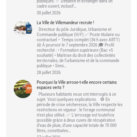
publiques. ✅ Débattre et échanger dans un
cadre ouvert, inclusif…
30 juillet 2026
La Ville de Villemandeur recrute !
Directeur du pôle Juridique, Urbanisme et
Commande publique (H/F) ✅ Poste titulaire ou
contractuel – Temps complet (36 h avec ARTT)
📅 À pourvoir le 7 septembre 2026 🎓 Profil
recherché : • Formation supérieure (Bac +5
souhaité) • Maîtrise du droit des collectivités
territoriales, de l’urbanisme et de la commande
publique • Sens…
28 juillet 2026
Pourquoi la Ville arrose-t-elle encore certains
espaces verts ?
Plusieurs habitants nous ont interrogés à ce
sujet. Voici quelques explications. 🚫 En
période de crise sécheresse, la Ville respecte les
restrictions en vigueur : le forage communal
n’est plus utilisé. ✅ L’arrosage est toutefois
possible grâce à deux cuves de récupération
d’eau de pluie, d’une capacité totale de 70 000
litres, constituées…