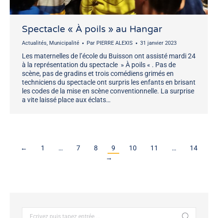
Spectacle « À poils » au Hangar
Actualités
,
Municipalité
Par
PIERRE ALEXIS
31 janvier 2023
Les maternelles de l’école du Buisson ont assisté mardi 24
à la représentation du spectacle » À poils « . Pas de
scène, pas de gradins et trois comédiens grimés en
techniciens du spectacle ont surpris les enfants en brisant
les codes de la mise en scène conventionnelle. La surprise
a vite laissé place aux éclats…
←
1
…
7
8
9
10
11
…
14
→
Recherche