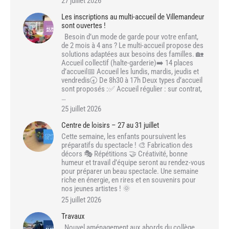
27 juillet 2026
Les inscriptions au multi-accueil de Villemandeur
sont ouvertes !
Besoin d’un mode de garde pour votre enfant,
de 2 mois à 4 ans ? Le multi-accueil propose des
solutions adaptées aux besoins des familles. 🏡
Accueil collectif (halte-garderie)➡️ 14 places
d’accueil📅 Accueil les lundis, mardis, jeudis et
vendredis🕣 De 8h30 à 17h Deux types d’accueil
sont proposés :✅ Accueil régulier : sur contrat,
…
25 juillet 2026
Centre de loisirs – 27 au 31 juillet
Cette semaine, les enfants poursuivent les
préparatifs du spectacle ! 🎨 Fabrication des
décors 🎭 Répétitions 🤝 Créativité, bonne
humeur et travail d’équipe seront au rendez-vous
pour préparer un beau spectacle. Une semaine
riche en énergie, en rires et en souvenirs pour
nos jeunes artistes ! 🌞
25 juillet 2026
Travaux
Nouvel aménagement aux abords du collège