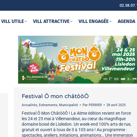
02.38.07.
VILL
‘
UTILE
VILL
‘
ATTRACTIVE
VILL
‘
ENGAGÉE
AGENDA
Festival Ô mon châtôôÔ
Actualités
,
Evénements
,
Municipalité
Par
PERRIER
28 avril 2025
Festival Ô Mon ChâtôôÔ ! La 4ème édition revient en force
les 24 et 25 mai à Villemandeur, au cœur du magnifique
domaine boisé de Lisledon. Un week-end 100% arts de rue,
gratuit et ouvert à tous de 3 à 103 ans ! Au programme :
spectacles, ateliers, initiations, animations… Une immersion