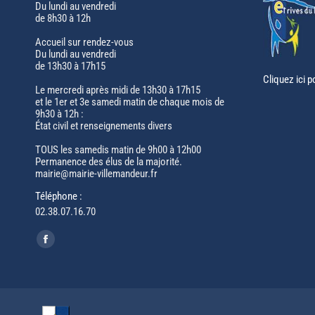
Du lundi au vendredi
de 8h30 à 12h
Accueil sur rendez-vous
Du lundi au vendredi
de 13h30 à 17h15
Cliquez ici p
Le mercredi après midi de 13h30 à 17h15
et le 1er et 3e samedi matin de chaque mois de
9h30 à 12h :
État civil et renseignements divers
TOUS les samedis matin de 9h00 à 12h00
Permanence des élus de la majorité.
mairie@mairie-villemandeur.fr
Téléphone :
02.38.07.16.70
Trouvez nous sur :
Facebook
page
opens
in