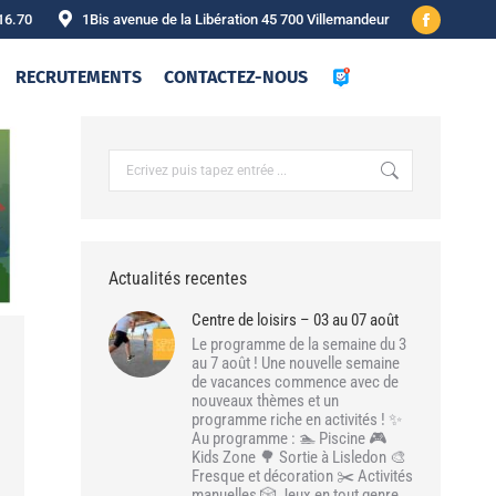
16.70
1Bis avenue de la Libération 45 700 Villemandeur
Facebook
page
RECRUTEMENTS
CONTACTEZ-NOUS
opens
in
new
Recherche
:
window
Actualités recentes
Centre de loisirs – 03 au 07 août
Le programme de la semaine du 3
au 7 août ! Une nouvelle semaine
de vacances commence avec de
nouveaux thèmes et un
programme riche en activités ! ✨
Au programme : 🏊 Piscine 🎮
Kids Zone 🌳 Sortie à Lisledon 🎨
Fresque et décoration ✂️ Activités
manuelles 🎲 Jeux en tout genre