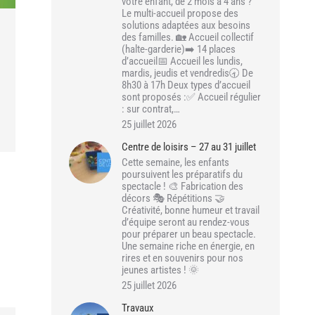
votre enfant, de 2 mois à 4 ans ?
Le multi-accueil propose des
solutions adaptées aux besoins
des familles. 🏡 Accueil collectif
(halte-garderie)➡️ 14 places
d’accueil📅 Accueil les lundis,
mardis, jeudis et vendredis🕣 De
8h30 à 17h Deux types d’accueil
sont proposés :✅ Accueil régulier
: sur contrat,…
25 juillet 2026
Centre de loisirs – 27 au 31 juillet
Cette semaine, les enfants
poursuivent les préparatifs du
spectacle ! 🎨 Fabrication des
décors 🎭 Répétitions 🤝
Créativité, bonne humeur et travail
d’équipe seront au rendez-vous
pour préparer un beau spectacle.
Une semaine riche en énergie, en
rires et en souvenirs pour nos
jeunes artistes ! 🌞
25 juillet 2026
Travaux