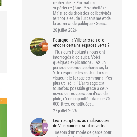
recherché : • Formation
supérieure (Bac +5 souhaité) •
Maîtrise du droit des collectivités
territoriales, de l’urbanisme et de
la commande publique • Sens…
28 juillet 2026
Pourquoi la Ville arrose-t-elle
encore certains espaces verts ?
Plusieurs habitants nous ont
interrogés à ce sujet. Voici
quelques explications. 🚫 En
période de crise sécheresse, la
Ville respecte les restrictions en
vigueur : le forage communal n’est
plus utilisé. ✅ L’arrosage est
toutefois possible grâce à deux
cuves de récupération d’eau de
pluie, d’une capacité totale de 70
000 litres, constituées…
27 juillet 2026
Les inscriptions au multi-accueil
de Villemandeur sont ouvertes !
Besoin d’un mode de garde pour