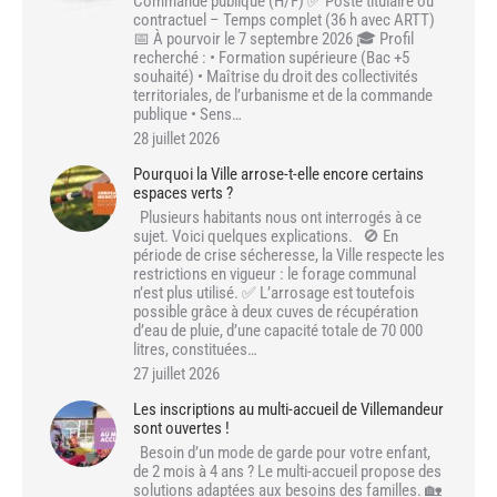
Commande publique (H/F) ✅ Poste titulaire ou
contractuel – Temps complet (36 h avec ARTT)
📅 À pourvoir le 7 septembre 2026 🎓 Profil
recherché : • Formation supérieure (Bac +5
souhaité) • Maîtrise du droit des collectivités
territoriales, de l’urbanisme et de la commande
publique • Sens…
28 juillet 2026
Pourquoi la Ville arrose-t-elle encore certains
espaces verts ?
Plusieurs habitants nous ont interrogés à ce
sujet. Voici quelques explications. 🚫 En
période de crise sécheresse, la Ville respecte les
restrictions en vigueur : le forage communal
n’est plus utilisé. ✅ L’arrosage est toutefois
possible grâce à deux cuves de récupération
d’eau de pluie, d’une capacité totale de 70 000
litres, constituées…
27 juillet 2026
Les inscriptions au multi-accueil de Villemandeur
sont ouvertes !
Besoin d’un mode de garde pour votre enfant,
de 2 mois à 4 ans ? Le multi-accueil propose des
solutions adaptées aux besoins des familles. 🏡