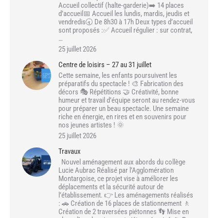
Accueil collectif (halte-garderie)➡️ 14 places
d’accueil📅 Accueil les lundis, mardis, jeudis et
vendredis🕣 De 8h30 à 17h Deux types d’accueil
sont proposés :✅ Accueil régulier : sur contrat,
…
25 juillet 2026
Centre de loisirs – 27 au 31 juillet
Cette semaine, les enfants poursuivent les
préparatifs du spectacle ! 🎨 Fabrication des
décors 🎭 Répétitions 🤝 Créativité, bonne
humeur et travail d’équipe seront au rendez-vous
pour préparer un beau spectacle. Une semaine
riche en énergie, en rires et en souvenirs pour
nos jeunes artistes ! 🌞
25 juillet 2026
Travaux
Nouvel aménagement aux abords du collège
Lucie Aubrac Réalisé par l’Agglomération
Montargoise, ce projet vise à améliorer les
déplacements et la sécurité autour de
l’établissement. 👉 Les aménagements réalisés
: 🚗 Création de 16 places de stationnement 🚶
Création de 2 traversées piétonnes 👣 Mise en