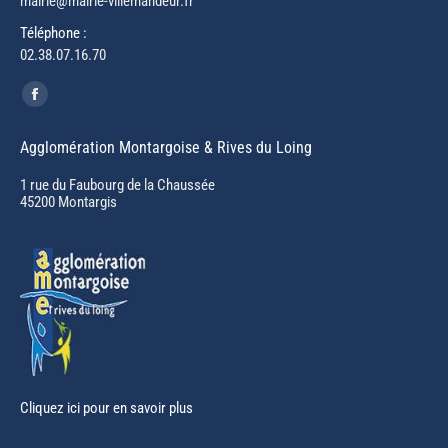
mairie@mairie-villemandeur.fr
Téléphone :
02.38.07.16.70
Trouvez nous sur :
Facebook
page
Agglomération Montargoise & Rives du Loing
opens
in
1 rue du Faubourg de la Chaussée
45200 Montargis
new
window
Cliquez ici pour en savoir plus