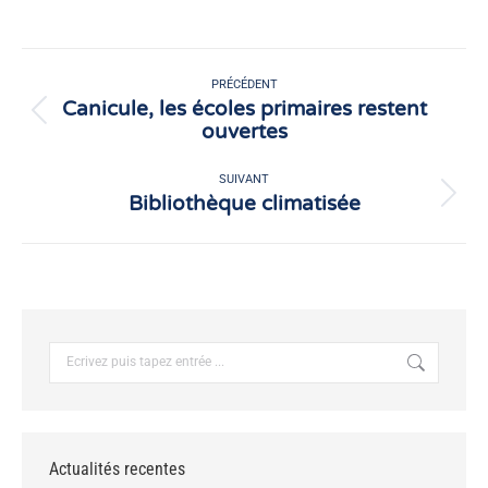
sur
sur
Facebook
X
Navigation
article
PRÉCÉDENT
Canicule, les écoles primaires restent
Article
ouvertes
précédent
:
SUIVANT
Bibliothèque climatisée
Article
suivant
:
Recherche
:
Actualités recentes