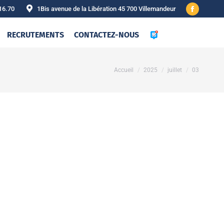
16.70
1Bis avenue de la Libération 45 700 Villemandeur
Facebook
page
RECRUTEMENTS
CONTACTEZ-NOUS
opens
in
new
Vous êtes ici :
Accueil
2025
juillet
03
window