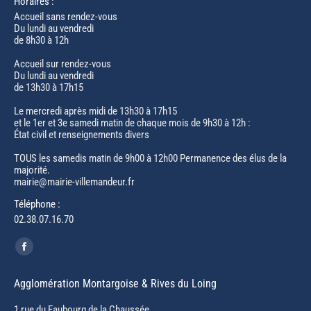
Horaires :
Accueil sans rendez-vous
Du lundi au vendredi
de 8h30 à 12h
Accueil sur rendez-vous
Du lundi au vendredi
de 13h30 à 17h15
Le mercredi après midi de 13h30 à 17h15
et le 1er et 3e samedi matin de chaque mois de 9h30 à 12h :
État civil et renseignements divers
TOUS les samedis matin de 9h00 à 12h00 Permanence des élus de la
majorité.
mairie@mairie-villemandeur.fr
Téléphone :
02.38.07.16.70
Trouvez nous sur :
Facebook
page
Agglomération Montargoise & Rives du Loing
opens
in
1 rue du Faubourg de la Chaussée