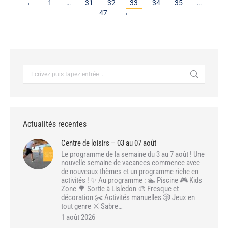
←
1
…
31
32
33
34
35
…
47
→
Recherche
:
Actualités recentes
Centre de loisirs – 03 au 07 août
Le programme de la semaine du 3 au 7 août ! Une
nouvelle semaine de vacances commence avec
de nouveaux thèmes et un programme riche en
activités ! ✨ Au programme : 🏊 Piscine 🎮 Kids
Zone 🌳 Sortie à Lisledon 🎨 Fresque et
décoration ✂️ Activités manuelles 🎲 Jeux en
tout genre ⚔️ Sabre…
1 août 2026