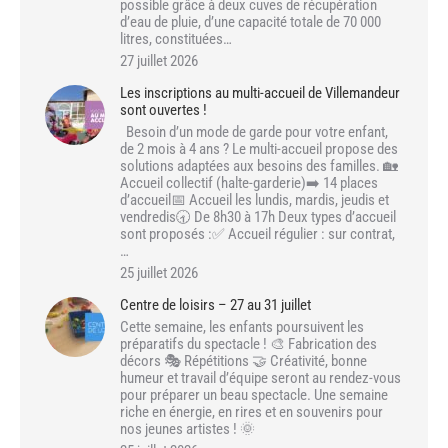
possible grâce à deux cuves de récupération
d’eau de pluie, d’une capacité totale de 70 000
litres, constituées…
27 juillet 2026
Les inscriptions au multi-accueil de Villemandeur
sont ouvertes !
Besoin d’un mode de garde pour votre enfant,
de 2 mois à 4 ans ? Le multi-accueil propose des
solutions adaptées aux besoins des familles. 🏡
Accueil collectif (halte-garderie)➡️ 14 places
d’accueil📅 Accueil les lundis, mardis, jeudis et
vendredis🕣 De 8h30 à 17h Deux types d’accueil
sont proposés :✅ Accueil régulier : sur contrat,
…
25 juillet 2026
Centre de loisirs – 27 au 31 juillet
Cette semaine, les enfants poursuivent les
préparatifs du spectacle ! 🎨 Fabrication des
décors 🎭 Répétitions 🤝 Créativité, bonne
humeur et travail d’équipe seront au rendez-vous
pour préparer un beau spectacle. Une semaine
riche en énergie, en rires et en souvenirs pour
nos jeunes artistes ! 🌞