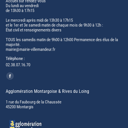
Accueil sur rendez-vous
Du lundi au vendredi
de 13h30 à 17h15
Le mercredi après midi de 13h30 à 17h15
et le 1er et 3e samedi matin de chaque mois de 9h30 à 12h :
État civil et renseignements divers
TOUS les samedis matin de 9h00 à 12h00 Permanence des élus de la
majorité.
mairie@mairie-villemandeur.fr
Téléphone :
02.38.07.16.70
Trouvez nous sur :
Facebook
page
Agglomération Montargoise & Rives du Loing
opens
in
1 rue du Faubourg de la Chaussée
45200 Montargis
new
window