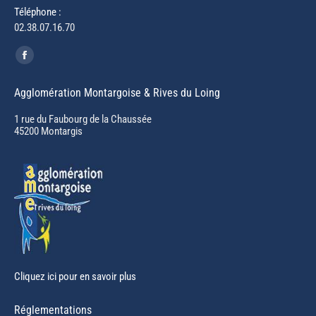
Téléphone :
02.38.07.16.70
Trouvez nous sur :
Facebook
page
Agglomération Montargoise & Rives du Loing
opens
in
1 rue du Faubourg de la Chaussée
45200 Montargis
new
window
Cliquez ici pour en savoir plus
Réglementations