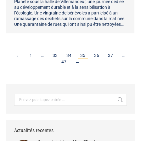
Planète sous la halle de Villemandeur, une journée dédiée
au développement durable et à la sensibilisation à
l’écologie. Une vingtaine de bénévoles a participé à un
ramassage des déchets sur la commune dans la matinée.
Une quarantaine de rues qui ont ainsi pu être nettoyées…
←
1
…
33
34
35
36
37
…
47
→
Recherche
:
Actualités recentes