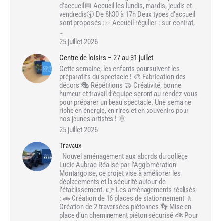
d’accueil📅 Accueil les lundis, mardis, jeudis et
vendredis🕣 De 8h30 à 17h Deux types d’accueil
sont proposés :✅ Accueil régulier : sur contrat,
…
25 juillet 2026
Centre de loisirs – 27 au 31 juillet
Cette semaine, les enfants poursuivent les
préparatifs du spectacle ! 🎨 Fabrication des
décors 🎭 Répétitions 🤝 Créativité, bonne
humeur et travail d’équipe seront au rendez-vous
pour préparer un beau spectacle. Une semaine
riche en énergie, en rires et en souvenirs pour
nos jeunes artistes ! 🌞
25 juillet 2026
Travaux
Nouvel aménagement aux abords du collège
Lucie Aubrac Réalisé par l’Agglomération
Montargoise, ce projet vise à améliorer les
déplacements et la sécurité autour de
l’établissement. 👉 Les aménagements réalisés
: 🚗 Création de 16 places de stationnement 🚶
Création de 2 traversées piétonnes 👣 Mise en
place d’un cheminement piéton sécurisé 🚲 Pour