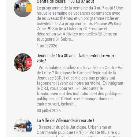
Centre de loisirs – 03 au 07 août
Le programme de la semaine du 3 au 7 août ! Une
nouvelle semaine de vacances commence avec
de nouveaux thèmes et un programme riche en
activités ! ✨ Au programme : 🏊 Piscine 🎮 Kids
Zone 🌳 Sortie à Lisledon 🎨 Fresque et
décoration ✂️ Activités manuelles 🎲 Jeux en
tout genre ⚔️ Sabre…
1 août 2026
Jeunes de 15 à 30 ans : faites entendre votre
voix !
Vous habitez, étudiez ou travaillez en Centre-Val
de Loire ? Rejoignez le Conseil Régional de la
Jeunesse (CRJ) et participez aux projets qui
façonnent l’avenir de notre territoire. En intégrant
le CRJ, vous pourrez : ✅ Découvrir le
fonctionnement des institutions et des politiques
publiques. ✅ Débattre et échanger dans un
cadre ouvert, inclusif…
30 juillet 2026
La Ville de Villemandeur recrute !
Directeur du pôle Juridique, Urbanisme et
Commande publique (H/F) ✅ Poste titulaire ou