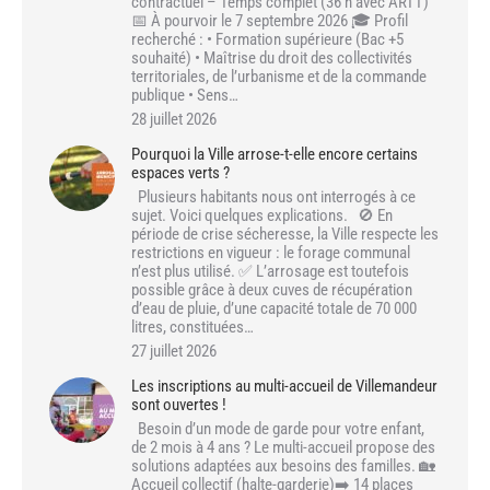
contractuel – Temps complet (36 h avec ARTT)
📅 À pourvoir le 7 septembre 2026 🎓 Profil
recherché : • Formation supérieure (Bac +5
souhaité) • Maîtrise du droit des collectivités
territoriales, de l’urbanisme et de la commande
publique • Sens…
28 juillet 2026
Pourquoi la Ville arrose-t-elle encore certains
espaces verts ?
Plusieurs habitants nous ont interrogés à ce
sujet. Voici quelques explications. 🚫 En
période de crise sécheresse, la Ville respecte les
restrictions en vigueur : le forage communal
n’est plus utilisé. ✅ L’arrosage est toutefois
possible grâce à deux cuves de récupération
d’eau de pluie, d’une capacité totale de 70 000
litres, constituées…
27 juillet 2026
Les inscriptions au multi-accueil de Villemandeur
sont ouvertes !
Besoin d’un mode de garde pour votre enfant,
de 2 mois à 4 ans ? Le multi-accueil propose des
solutions adaptées aux besoins des familles. 🏡
Accueil collectif (halte-garderie)➡️ 14 places