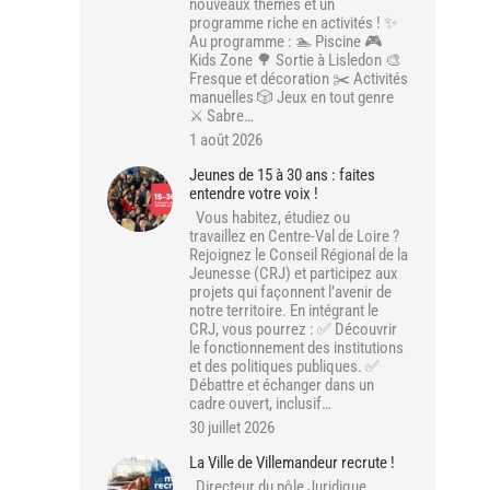
nouveaux thèmes et un
programme riche en activités ! ✨
Au programme : 🏊 Piscine 🎮
Kids Zone 🌳 Sortie à Lisledon 🎨
Fresque et décoration ✂️ Activités
manuelles 🎲 Jeux en tout genre
⚔️ Sabre…
1 août 2026
Jeunes de 15 à 30 ans : faites
entendre votre voix !
Vous habitez, étudiez ou
travaillez en Centre-Val de Loire ?
Rejoignez le Conseil Régional de la
Jeunesse (CRJ) et participez aux
projets qui façonnent l’avenir de
notre territoire. En intégrant le
CRJ, vous pourrez : ✅ Découvrir
le fonctionnement des institutions
et des politiques publiques. ✅
Débattre et échanger dans un
cadre ouvert, inclusif…
30 juillet 2026
La Ville de Villemandeur recrute !
Directeur du pôle Juridique,