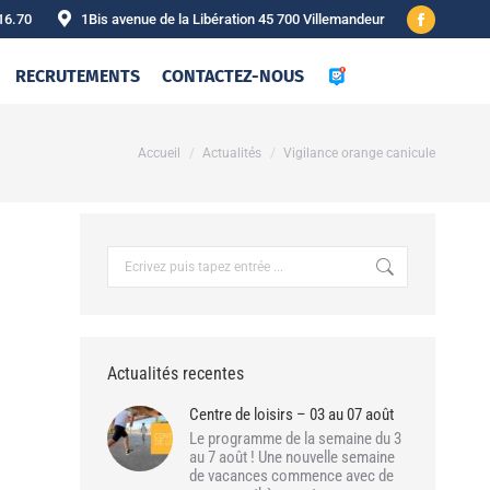
16.70
1Bis avenue de la Libération 45 700 Villemandeur
Facebook
page
RECRUTEMENTS
CONTACTEZ-NOUS
opens
in
new
Vous êtes ici :
Accueil
Actualités
Vigilance orange canicule
window
Recherche
:
Actualités recentes
Centre de loisirs – 03 au 07 août
Le programme de la semaine du 3
au 7 août ! Une nouvelle semaine
de vacances commence avec de