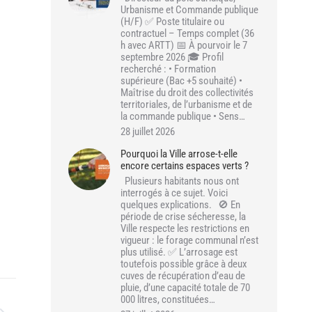
Urbanisme et Commande publique
(H/F) ✅ Poste titulaire ou
contractuel – Temps complet (36
h avec ARTT) 📅 À pourvoir le 7
septembre 2026 🎓 Profil
recherché : • Formation
supérieure (Bac +5 souhaité) •
Maîtrise du droit des collectivités
territoriales, de l’urbanisme et de
la commande publique • Sens…
28 juillet 2026
Pourquoi la Ville arrose-t-elle
encore certains espaces verts ?
Plusieurs habitants nous ont
interrogés à ce sujet. Voici
quelques explications. 🚫 En
période de crise sécheresse, la
Ville respecte les restrictions en
vigueur : le forage communal n’est
plus utilisé. ✅ L’arrosage est
toutefois possible grâce à deux
cuves de récupération d’eau de
pluie, d’une capacité totale de 70
000 litres, constituées…