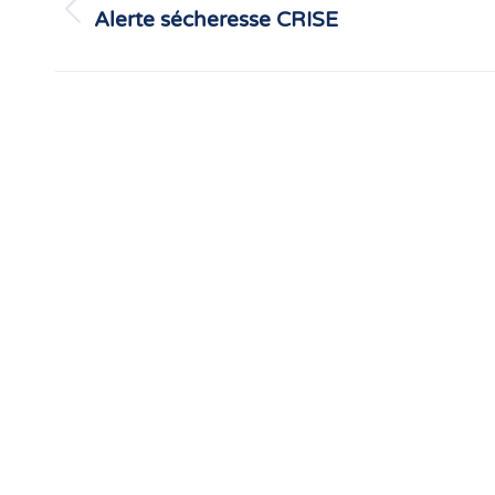
Alerte sécheresse CRISE
Article
précédent
: