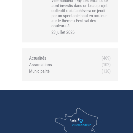
Villemandeur ! 🎭 Les enfants se
sont investis dans un beau projet
collectif qui s’achèvera ce jeudi
par un spectacle haut en couleur
sur le thème « Festival des
couleurs à…
23 juillet 2026
Actualités
(469)
Associations
(102)
Municipalité
(136)