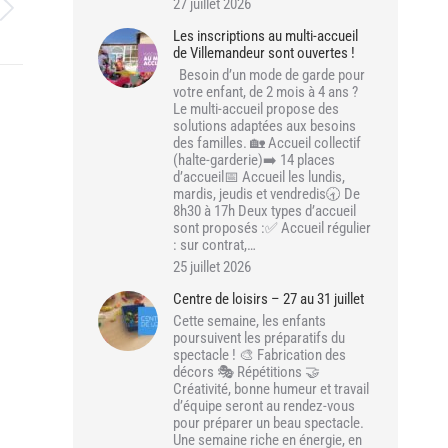
27 juillet 2026
Les inscriptions au multi-accueil
de Villemandeur sont ouvertes !
Besoin d’un mode de garde pour
votre enfant, de 2 mois à 4 ans ?
Le multi-accueil propose des
solutions adaptées aux besoins
des familles. 🏡 Accueil collectif
(halte-garderie)➡️ 14 places
d’accueil📅 Accueil les lundis,
mardis, jeudis et vendredis🕣 De
8h30 à 17h Deux types d’accueil
sont proposés :✅ Accueil régulier
: sur contrat,…
25 juillet 2026
Centre de loisirs – 27 au 31 juillet
Cette semaine, les enfants
poursuivent les préparatifs du
spectacle ! 🎨 Fabrication des
décors 🎭 Répétitions 🤝
Créativité, bonne humeur et travail
d’équipe seront au rendez-vous
pour préparer un beau spectacle.
Une semaine riche en énergie, en