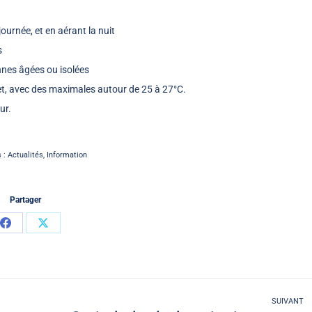
ournée, et en aérant la nuit
s
nes âgées ou isolées
let, avec des maximales autour de 25 à 27°C.
ur.
s :
Actualités
,
Information
Partager
Partager
Partager
sur
sur
Facebook
X
SUIVANT