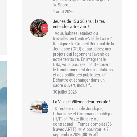
⚔️ Sabre…
1 août 2026
Jeunes de 15 à 30 ans : faites
entendre votre voix !
Vous habitez, étudiez ou
travaillez en Centre-Val de Loire ?
Rejoignez le Conseil Régional de la
Jeunesse (CRJ) et participez aux
projets qui façonnent l’avenir de
notre territoire. En intégrant le
CRJ, vous pourrez : ✅ Découvrir
le fonctionnement des institutions
et des politiques publiques. ✅
Débattre et échanger dans un
cadre ouvert, inclusif…
30 juillet 2026
La Ville de Villemandeur recrute !
Directeur du pôle Juridique,
Urbanisme et Commande publique
(H/F) ✅ Poste titulaire ou
contractuel – Temps complet (36
h avec ARTT) 📅 À pourvoir le 7
septembre 2026 🎓 Profil