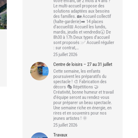
votre enfant, de 2 mois à 4 ans ?
Le multi-accueil propose des
solutions adaptées aux besoins
des familles. 🏡 Accueil collectif
(halte-garderie)➡️ 14 places
d’accueil📅 Accueil les lundis,
mardis, jeudis et vendredis🕣 De
8h30 à 17h Deux types d’accueil
sont proposés :✅ Accueil régulier
: sur contrat,…
25 juillet 2026
Centre de loisirs – 27 au 31 juillet
Cette semaine, les enfants
poursuivent les préparatifs du
spectacle ! 🎨 Fabrication des
décors 🎭 Répétitions 🤝
Créativité, bonne humeur et travail
d’équipe seront au rendez-vous
pour préparer un beau spectacle.
Une semaine riche en énergie, en
rires et en souvenirs pour nos
jeunes artistes ! 🌞
25 juillet 2026
Travaux