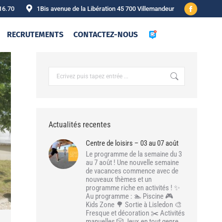
16.70
1Bis avenue de la Libération 45 700 Villemandeur
Facebook
page
RECRUTEMENTS
CONTACTEZ-NOUS
opens
in
new
Recherche
:
window
Actualités recentes
Centre de loisirs – 03 au 07 août
Le programme de la semaine du 3
au 7 août ! Une nouvelle semaine
de vacances commence avec de
nouveaux thèmes et un
programme riche en activités ! ✨
Au programme : 🏊 Piscine 🎮
Kids Zone 🌳 Sortie à Lisledon 🎨
Fresque et décoration ✂️ Activités
manuelles 🎲 Jeux en tout genre