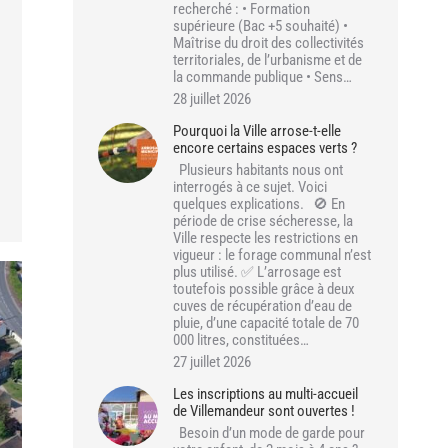
recherché : • Formation
supérieure (Bac +5 souhaité) •
Maîtrise du droit des collectivités
territoriales, de l’urbanisme et de
la commande publique • Sens…
28 juillet 2026
Pourquoi la Ville arrose-t-elle
encore certains espaces verts ?
Plusieurs habitants nous ont
interrogés à ce sujet. Voici
quelques explications. 🚫 En
période de crise sécheresse, la
Ville respecte les restrictions en
vigueur : le forage communal n’est
plus utilisé. ✅ L’arrosage est
toutefois possible grâce à deux
cuves de récupération d’eau de
pluie, d’une capacité totale de 70
000 litres, constituées…
27 juillet 2026
Les inscriptions au multi-accueil
de Villemandeur sont ouvertes !
Besoin d’un mode de garde pour