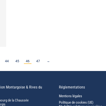
44
45
46
47
→
ion Montargoise & Rives du
Réglementations
Mentions légales
bourg de la Chaussée
Politique de cookies (UE)
rgis