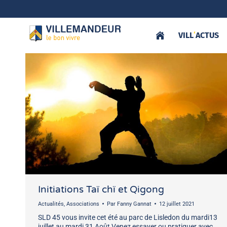
VILL
‘
ACTUS
Initiations Taï chï et Qigong
Actualités
,
Associations
Par
Fanny Gannat
12 juillet 2021
SLD 45 vous invite cet été au parc de Lisledon du mardi13
juillet au mardi 31 Août Venez essayer ou pratiquer avec