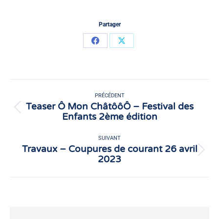
Partager
Partager
Partager
sur
sur
Facebook
X
Navigation
article
PRÉCÉDENT
Teaser Ô Mon ChâtôôÔ – Festival des
Article
Enfants 2ème édition
précédent
:
SUIVANT
Travaux – Coupures de courant 26 avril
Article
2023
suivant
: