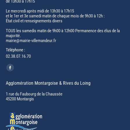
de 13h30 à 17h15
Le mercredi après midi de 13h30 à 17h15
et le 1er et 3e samedi matin de chaque mois de 9h30 à 12h :
État civil et renseignements divers
TOUS les samedis matin de 9h00 à 12h00 Permanence des élus de la
majorité.
mairie@mairie-villemandeur.fr
Téléphone :
02.38.07.16.70
Trouvez nous sur :
Facebook
page
Agglomération Montargoise & Rives du Loing
opens
in
1 rue du Faubourg de la Chaussée
45200 Montargis
new
window