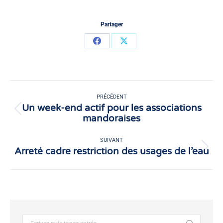
Partager
Partager
Partager
sur
sur
Facebook
X
Navigation
article
PRÉCÉDENT
Un week-end actif pour les associations
Article
mandoraises
précédent
:
SUIVANT
Arreté cadre restriction des usages de l’eau
Article
suivant
:
Recherche