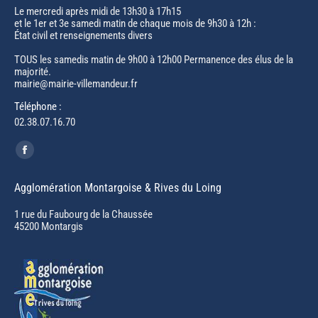
Le mercredi après midi de 13h30 à 17h15
et le 1er et 3e samedi matin de chaque mois de 9h30 à 12h :
État civil et renseignements divers
TOUS les samedis matin de 9h00 à 12h00 Permanence des élus de la
majorité.
mairie@mairie-villemandeur.fr
Téléphone :
02.38.07.16.70
Trouvez nous sur :
Facebook
page
Agglomération Montargoise & Rives du Loing
opens
in
1 rue du Faubourg de la Chaussée
45200 Montargis
new
window