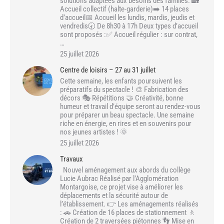
solutions adaptées aux besoins des familles. 🏡
Accueil collectif (halte-garderie)➡️ 14 places
d’accueil📅 Accueil les lundis, mardis, jeudis et
vendredis🕣 De 8h30 à 17h Deux types d’accueil
sont proposés :✅ Accueil régulier : sur contrat,
…
25 juillet 2026
Centre de loisirs – 27 au 31 juillet
Cette semaine, les enfants poursuivent les
préparatifs du spectacle ! 🎨 Fabrication des
décors 🎭 Répétitions 🤝 Créativité, bonne
humeur et travail d’équipe seront au rendez-vous
pour préparer un beau spectacle. Une semaine
riche en énergie, en rires et en souvenirs pour
nos jeunes artistes ! 🌞
25 juillet 2026
Travaux
Nouvel aménagement aux abords du collège
Lucie Aubrac Réalisé par l’Agglomération
Montargoise, ce projet vise à améliorer les
déplacements et la sécurité autour de
l’établissement. 👉 Les aménagements réalisés
: 🚗 Création de 16 places de stationnement 🚶
Création de 2 traversées piétonnes 👣 Mise en