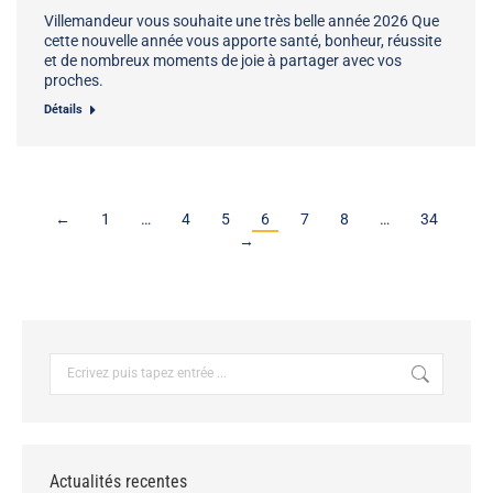
Villemandeur vous souhaite une très belle année 2026 Que
cette nouvelle année vous apporte santé, bonheur, réussite
et de nombreux moments de joie à partager avec vos
proches.
Détails
←
1
…
4
5
6
7
8
…
34
→
Recherche
:
Actualités recentes