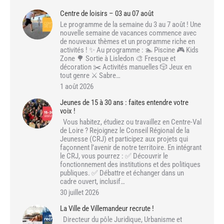
Centre de loisirs – 03 au 07 août
Le programme de la semaine du 3 au 7 août ! Une
nouvelle semaine de vacances commence avec
de nouveaux thèmes et un programme riche en
activités ! ✨ Au programme : 🏊 Piscine 🎮 Kids
Zone 🌳 Sortie à Lisledon 🎨 Fresque et
décoration ✂️ Activités manuelles 🎲 Jeux en
tout genre ⚔️ Sabre…
1 août 2026
Jeunes de 15 à 30 ans : faites entendre votre
voix !
Vous habitez, étudiez ou travaillez en Centre-Val
de Loire ? Rejoignez le Conseil Régional de la
Jeunesse (CRJ) et participez aux projets qui
façonnent l’avenir de notre territoire. En intégrant
le CRJ, vous pourrez : ✅ Découvrir le
fonctionnement des institutions et des politiques
publiques. ✅ Débattre et échanger dans un
cadre ouvert, inclusif…
30 juillet 2026
La Ville de Villemandeur recrute !
Directeur du pôle Juridique, Urbanisme et