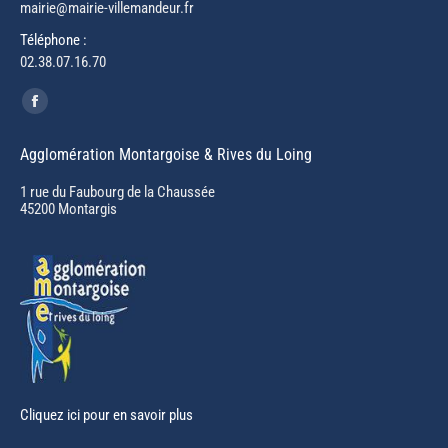
mairie@mairie-villemandeur.fr
Téléphone :
02.38.07.16.70
Trouvez nous sur :
Facebook
page
Agglomération Montargoise & Rives du Loing
opens
in
1 rue du Faubourg de la Chaussée
45200 Montargis
new
window
Cliquez ici pour en savoir plus