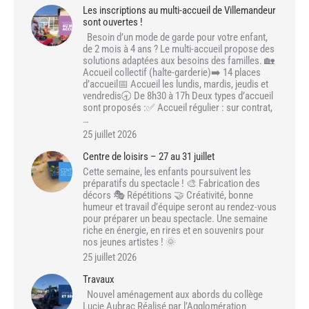
Les inscriptions au multi-accueil de Villemandeur
sont ouvertes !
Besoin d’un mode de garde pour votre enfant,
de 2 mois à 4 ans ? Le multi-accueil propose des
solutions adaptées aux besoins des familles. 🏡
Accueil collectif (halte-garderie)➡️ 14 places
d’accueil📅 Accueil les lundis, mardis, jeudis et
vendredis🕣 De 8h30 à 17h Deux types d’accueil
sont proposés :✅ Accueil régulier : sur contrat,
…
25 juillet 2026
Centre de loisirs – 27 au 31 juillet
Cette semaine, les enfants poursuivent les
préparatifs du spectacle ! 🎨 Fabrication des
décors 🎭 Répétitions 🤝 Créativité, bonne
humeur et travail d’équipe seront au rendez-vous
pour préparer un beau spectacle. Une semaine
riche en énergie, en rires et en souvenirs pour
nos jeunes artistes ! 🌞
25 juillet 2026
Travaux
Nouvel aménagement aux abords du collège
Lucie Aubrac Réalisé par l’Agglomération