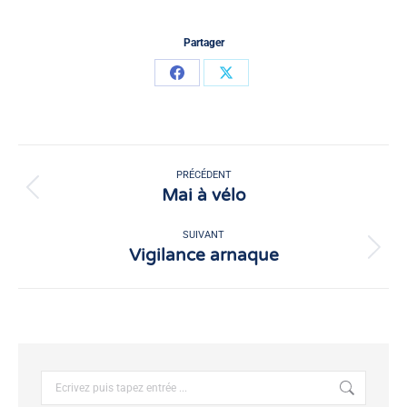
Partager
Partager
Partager
sur
sur
Facebook
X
Navigation
article
PRÉCÉDENT
Mai à vélo
Article
précédent
:
SUIVANT
Vigilance arnaque
Article
suivant
:
Recherche
: