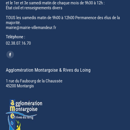
et le 1er et 3e samedi matin de chaque mois de 9h30 à 12h :
État civil et renseignements divers
TOUS les samedis matin de 9h00 à 12h00 Permanence des élus de la
majorité.
mairie@mairie-villemandeur.fr
Téléphone :
02.38.07.16.70
Trouvez nous sur :
Facebook
page
Agglomération Montargoise & Rives du Loing
opens
in
1 rue du Faubourg de la Chaussée
45200 Montargis
new
window