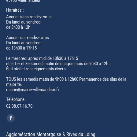
45700 Villemandeur
Horaires :
Accueil sans rendez-vous
Du lundi au vendredi
de 8h30 à 12h
Accueil sur rendez-vous
Du lundi au vendredi
de 13h30 à 17h15
Le mercredi après midi de 13h30 à 17h15
et le 1er et 3e samedi matin de chaque mois de 9h30 à 12h :
État civil et renseignements divers
TOUS les samedis matin de 9h00 à 12h00 Permanence des élus de la
majorité.
mairie@mairie-villemandeur.fr
Téléphone :
02.38.07.16.70
Trouvez nous sur :
Facebook
page
Agglomération Montargoise & Rives du Loing