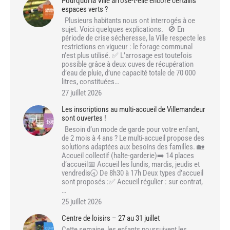
Pourquoi la Ville arrose-t-elle encore certains
espaces verts ?
Plusieurs habitants nous ont interrogés à ce
sujet. Voici quelques explications. 🚫 En
période de crise sécheresse, la Ville respecte les
restrictions en vigueur : le forage communal
n’est plus utilisé. ✅ L’arrosage est toutefois
possible grâce à deux cuves de récupération
d’eau de pluie, d’une capacité totale de 70 000
litres, constituées…
27 juillet 2026
Les inscriptions au multi-accueil de Villemandeur
sont ouvertes !
Besoin d’un mode de garde pour votre enfant,
de 2 mois à 4 ans ? Le multi-accueil propose des
solutions adaptées aux besoins des familles. 🏡
Accueil collectif (halte-garderie)➡️ 14 places
d’accueil📅 Accueil les lundis, mardis, jeudis et
vendredis🕣 De 8h30 à 17h Deux types d’accueil
sont proposés :✅ Accueil régulier : sur contrat,
…
25 juillet 2026
Centre de loisirs – 27 au 31 juillet
Cette semaine, les enfants poursuivent les