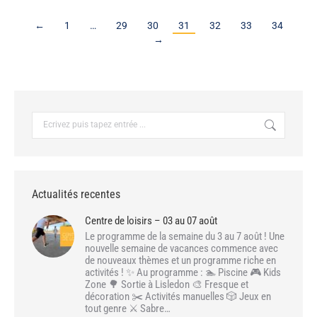
←
1
…
29
30
31
32
33
34
→
Recherche
:
Actualités recentes
Centre de loisirs – 03 au 07 août
Le programme de la semaine du 3 au 7 août ! Une
nouvelle semaine de vacances commence avec
de nouveaux thèmes et un programme riche en
activités ! ✨ Au programme : 🏊 Piscine 🎮 Kids
Zone 🌳 Sortie à Lisledon 🎨 Fresque et
décoration ✂️ Activités manuelles 🎲 Jeux en
tout genre ⚔️ Sabre…