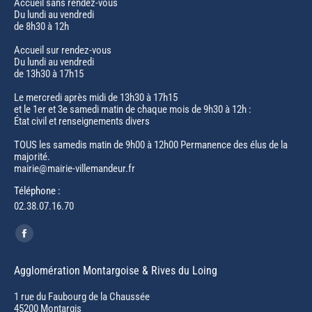
Accueil sans rendez-vous
Du lundi au vendredi
de 8h30 à 12h
Accueil sur rendez-vous
Du lundi au vendredi
de 13h30 à 17h15
Le mercredi après midi de 13h30 à 17h15
et le 1er et 3e samedi matin de chaque mois de 9h30 à 12h :
État civil et renseignements divers
TOUS les samedis matin de 9h00 à 12h00 Permanence des élus de la
majorité.
mairie@mairie-villemandeur.fr
Téléphone :
02.38.07.16.70
Trouvez nous sur :
Facebook
page
Agglomération Montargoise & Rives du Loing
opens
in
1 rue du Faubourg de la Chaussée
45200 Montargis