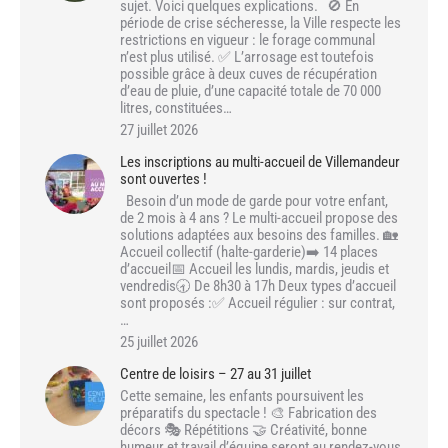
sujet. Voici quelques explications. 🚫 En
période de crise sécheresse, la Ville respecte les
restrictions en vigueur : le forage communal
n’est plus utilisé. ✅ L’arrosage est toutefois
possible grâce à deux cuves de récupération
d’eau de pluie, d’une capacité totale de 70 000
litres, constituées…
27 juillet 2026
Les inscriptions au multi-accueil de Villemandeur
sont ouvertes !
Besoin d’un mode de garde pour votre enfant,
de 2 mois à 4 ans ? Le multi-accueil propose des
solutions adaptées aux besoins des familles. 🏡
Accueil collectif (halte-garderie)➡️ 14 places
d’accueil📅 Accueil les lundis, mardis, jeudis et
vendredis🕣 De 8h30 à 17h Deux types d’accueil
sont proposés :✅ Accueil régulier : sur contrat,
…
25 juillet 2026
Centre de loisirs – 27 au 31 juillet
Cette semaine, les enfants poursuivent les
préparatifs du spectacle ! 🎨 Fabrication des
décors 🎭 Répétitions 🤝 Créativité, bonne
humeur et travail d’équipe seront au rendez-vous