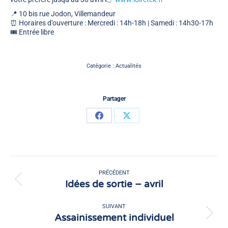
📍 10 bis rue Jodon, Villemandeur
⏰ Horaires d’ouverture : Mercredi : 14h-18h | Samedi : 14h30-17h
🎟 Entrée libre
Catégorie :
Actualités
Partager
Partager
Partager
sur
sur
Facebook
X
Navigation
article
PRÉCÉDENT
Idées de sortie – avril
Article
précédent
:
SUIVANT
Assainissement individuel
Article
suivant