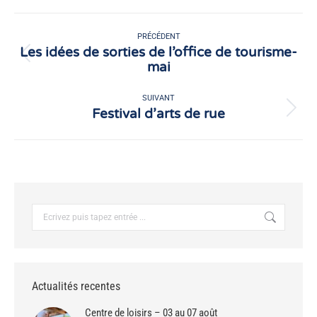
Facebook
X
Navigation
article
PRÉCÉDENT
Les idées de sorties de l’office de tourisme-
Article
mai
précédent
:
SUIVANT
Festival d’arts de rue
Article
suivant
:
Recherche
:
Actualités recentes
Centre de loisirs – 03 au 07 août