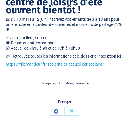
centre de loisirs d’été
ouvrent bientôt !
📅 Du 13 mai au 12 juin, inscrivez vos enfants de 3 à 13 ans pour
un été riche en activités, découvertes et moments de partage 🎨⚽
🌳
✅ Jeux, ateliers, sorties
🍽️ Repas et goûters compris
🕢 Accueil de 7h30 à 9h et de 17h à 18h30
👉 Retrouvez toutes les informations et le dossier d’inscription ici :
https://villemandeur.fr/scolarite-et-accueil-periscolaire/
Catégories :
Actualités
,
Jeunesse
Partager
Partager
Partager
sur
sur