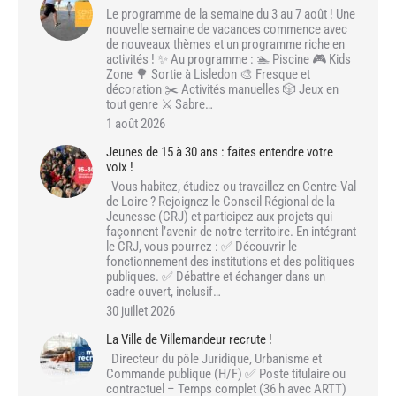
Le programme de la semaine du 3 au 7 août ! Une
nouvelle semaine de vacances commence avec
de nouveaux thèmes et un programme riche en
activités ! ✨ Au programme : 🏊 Piscine 🎮 Kids
Zone 🌳 Sortie à Lisledon 🎨 Fresque et
décoration ✂️ Activités manuelles 🎲 Jeux en
tout genre ⚔️ Sabre…
1 août 2026
Jeunes de 15 à 30 ans : faites entendre votre
voix !
Vous habitez, étudiez ou travaillez en Centre-Val
de Loire ? Rejoignez le Conseil Régional de la
Jeunesse (CRJ) et participez aux projets qui
façonnent l’avenir de notre territoire. En intégrant
le CRJ, vous pourrez : ✅ Découvrir le
fonctionnement des institutions et des politiques
publiques. ✅ Débattre et échanger dans un
cadre ouvert, inclusif…
30 juillet 2026
La Ville de Villemandeur recrute !
Directeur du pôle Juridique, Urbanisme et
Commande publique (H/F) ✅ Poste titulaire ou
contractuel – Temps complet (36 h avec ARTT)