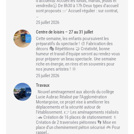
d’accueil📅 Accueil les lundis, mardis, jeudis et
vendredis🕣 De 8h30 à 17h Deux types d’accueil
sont proposés :✅ Accueil régulier : sur contrat,
…
25 juillet 2026
Centre de loisirs – 27 au 31 juillet
Cette semaine, les enfants poursuivent les
préparatifs du spectacle ! 🎨 Fabrication des
décors 🎭 Répétitions 🤝 Créativité, bonne
humeur et travail d’équipe seront au rendez-vous
pour préparer un beau spectacle. Une semaine
riche en énergie, en rires et en souvenirs pour
nos jeunes artistes ! 🌞
25 juillet 2026
Travaux
Nouvel aménagement aux abords du collège
Lucie Aubrac Réalisé par l’Agglomération
Montargoise, ce projet vise à améliorer les
déplacements et la sécurité autour de
l’établissement. 👉 Les aménagements réalisés
: 🚗 Création de 16 places de stationnement 🚶
Création de 2 traversées piétonnes 👣 Mise en
place d’un cheminement piéton sécurisé 🚲 Pour
rappel…