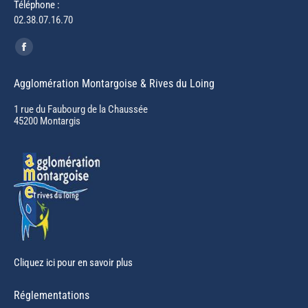
Téléphone :
02.38.07.16.70
Trouvez nous sur :
Facebook
page
Agglomération Montargoise & Rives du Loing
opens
in
1 rue du Faubourg de la Chaussée
45200 Montargis
new
window
Cliquez ici pour en savoir plus
Réglementations