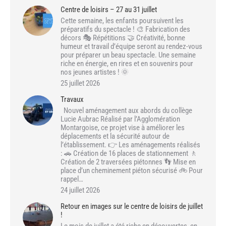
Centre de loisirs – 27 au 31 juillet
Cette semaine, les enfants poursuivent les
préparatifs du spectacle ! 🎨 Fabrication des
décors 🎭 Répétitions 🤝 Créativité, bonne
humeur et travail d’équipe seront au rendez-vous
pour préparer un beau spectacle. Une semaine
riche en énergie, en rires et en souvenirs pour
nos jeunes artistes ! 🌞
25 juillet 2026
Travaux
Nouvel aménagement aux abords du collège
Lucie Aubrac Réalisé par l’Agglomération
Montargoise, ce projet vise à améliorer les
déplacements et la sécurité autour de
l’établissement. 👉 Les aménagements réalisés
: 🚗 Création de 16 places de stationnement 🚶
Création de 2 traversées piétonnes 👣 Mise en
place d’un cheminement piéton sécurisé 🚲 Pour
rappel…
24 juillet 2026
Retour en images sur le centre de loisirs de juillet
!
Le mois de juillet a été riche en découvertes, en