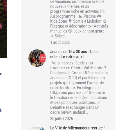
de vacances commence avec de
nouveaux thèmes et un
programme riche en activités ! ✨
Au programme : 🏊 Piscine 🎮
Kids Zone 🌳 Sortie à Lisledon 🎨
Fresque et décoration ✂️ Activités
manuelles 🎲 Jeux en tout genre
⚔️ Sabre…
1 août 2026
Jeunes de 15 à 30 ans : faites
entendre votre voix !
Vous habitez, étudiez ou
travaillez en Centre-Val de Loire ?
Rejoignez le Conseil Régional de la
ne
Jeunesse (CRJ) et participez aux
projets qui façonnent l’avenir de
notre territoire. En intégrant le
CRJ, vous pourrez : ✅ Découvrir
le fonctionnement des institutions
et des politiques publiques. ✅
Débattre et échanger dans un
à
cadre ouvert, inclusif…
30 juillet 2026
La Ville de Villemandeur recrute !