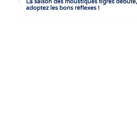
La saison des moustiques tigres débute
Article
adoptez les bons réflexes !
précédent
: