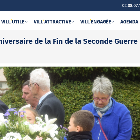
02.38.07.
VILL
‘
UTILE
VILL
‘
ATTRACTIVE
VILL
‘
ENGAGÉE
AGENDA
versaire de la Fin de la Seconde Guerre