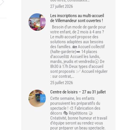
000 litres, constituées…
27 juillet 2026
Les inscriptions au multi-accueil
de Villemandeur sont ouvertes !
Besoin d’un mode de garde pour
votre enfant, de 2 mois à 4 ans ?
Le multi-accueil propose des
solutions adaptées aux besoins
des familles. 🏡 Accueil collectif
(halte-garderie)➡️ 14 places
d’accueil📅 Accueil les lundis,
mardis, jeudis et vendredis🕣 De
8h30 à 17h Deux types d’accueil
sont proposés :✅ Accueil régulier
: sur contrat,…
25 juillet 2026
Centre de loisirs – 27 au 31 juillet
Cette semaine, les enfants
poursuivent les préparatifs du
spectacle ! 🎨 Fabrication des
décors 🎭 Répétitions 🤝
Créativité, bonne humeur et travail
d’équipe seront au rendez-vous
pour préparer un beau spectacle.