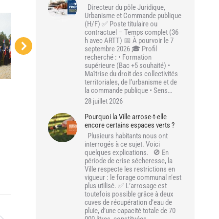
Directeur du pôle Juridique,
Urbanisme et Commande publique
(H/F) ✅ Poste titulaire ou
contractuel – Temps complet (36
h avec ARTT) 📅 À pourvoir le 7
septembre 2026 🎓 Profil
recherché : • Formation
supérieure (Bac +5 souhaité) •
Maîtrise du droit des collectivités
territoriales, de l’urbanisme et de
la commande publique • Sens…
28 juillet 2026
Pourquoi la Ville arrose-t-elle
encore certains espaces verts ?
Plusieurs habitants nous ont
interrogés à ce sujet. Voici
quelques explications. 🚫 En
période de crise sécheresse, la
Ville respecte les restrictions en
vigueur : le forage communal n’est
plus utilisé. ✅ L’arrosage est
toutefois possible grâce à deux
cuves de récupération d’eau de
pluie, d’une capacité totale de 70