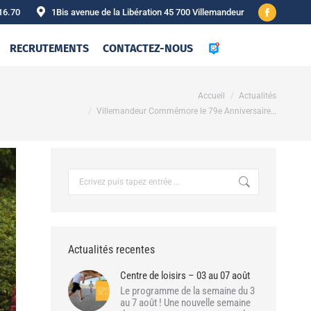
16.70
1Bis avenue de la Libération 45 700 Villemandeur
Facebook
page
RECRUTEMENTS
CONTACTEZ-NOUS
opens
in
new
Vous êtes ici :
Accueil
Actualités
window
Villemandeur Commémore le 79e Anniversaire…
Recherche
:
Actualités recentes
Centre de loisirs – 03 au 07 août
Le programme de la semaine du 3
au 7 août ! Une nouvelle semaine