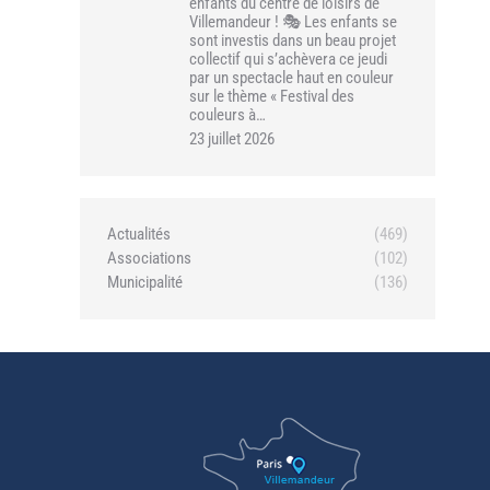
enfants du centre de loisirs de
Villemandeur ! 🎭 Les enfants se
sont investis dans un beau projet
collectif qui s’achèvera ce jeudi
par un spectacle haut en couleur
sur le thème « Festival des
couleurs à…
23 juillet 2026
Actualités
(469)
Associations
(102)
Municipalité
(136)