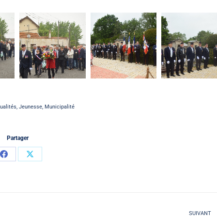
ualités
,
Jeunesse
,
Municipalité
Partager
Partager
Partager
sur
sur
Facebook
X
SUIVANT