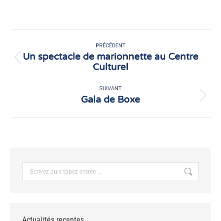
sur
sur
Facebook
X
Navigation
article
PRÉCÉDENT
Un spectacle de marionnette au Centre
Article
Culturel
précédent
:
SUIVANT
Gala de Boxe
Article
suivant
:
Recherche
:
Actualités recentes