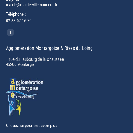
mairie@mairie-villemandeur.fr
Téléphone :
02.38.07.16.70
Trouvez nous sur :
Facebook
page
Agglomération Montargoise & Rives du Loing
opens
in
1 rue du Faubourg de la Chaussée
45200 Montargis
new
window
Cliquez ici pour en savoir plus