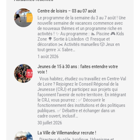
Centre de loisirs – 03 au 07 août
Le programme de la semaine du 3 au 7 août ! Une
nouvelle semaine de vacances commence avec
de nouveaux thèmes et un programme riche en
activités ! ✨ Au programme : 🏊 Piscine 🎮 Kids
Zone 🌳 Sortie à Lisledon 🎨 Fresque et
décoration ✂️ Activités manuelles 🎲 Jeux en
tout genre ⚔️ Sabre…
1 août 2026
Jeunes de 15 à 30 ans : faites entendre votre
voix !
Vous habitez, étudiez ou travaillez en Centre-Val
de Loire ? Rejoignez le Conseil Régional de la
Jeunesse (CRJ) et participez aux projets qui
façonnent l’avenir de notre territoire. En intégrant
le CRJ, vous pourrez : ✅ Découvrir le
fonctionnement des institutions et des politiques
publiques. ✅ Débattre et échanger dans un
cadre ouvert, inclusif…
30 juillet 2026
La Ville de Villemandeur recrute !
Directeur du pôle Juridique, Urbanisme et