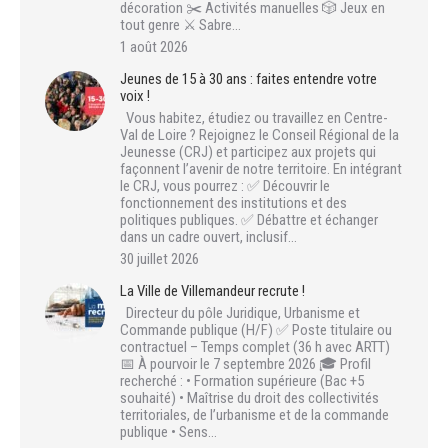
décoration ✂️ Activités manuelles 🎲 Jeux en
tout genre ⚔️ Sabre…
1 août 2026
Jeunes de 15 à 30 ans : faites entendre votre
voix !
Vous habitez, étudiez ou travaillez en Centre-
Val de Loire ? Rejoignez le Conseil Régional de la
Jeunesse (CRJ) et participez aux projets qui
façonnent l’avenir de notre territoire. En intégrant
le CRJ, vous pourrez : ✅ Découvrir le
fonctionnement des institutions et des
politiques publiques. ✅ Débattre et échanger
dans un cadre ouvert, inclusif…
30 juillet 2026
La Ville de Villemandeur recrute !
Directeur du pôle Juridique, Urbanisme et
Commande publique (H/F) ✅ Poste titulaire ou
contractuel – Temps complet (36 h avec ARTT)
📅 À pourvoir le 7 septembre 2026 🎓 Profil
recherché : • Formation supérieure (Bac +5
souhaité) • Maîtrise du droit des collectivités
territoriales, de l’urbanisme et de la commande
publique • Sens…