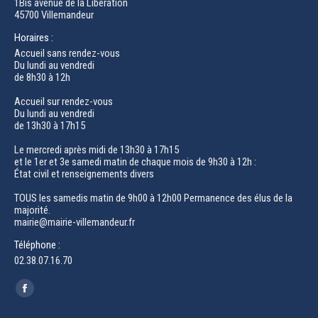
1Bis avenue de la Libération
45700 Villemandeur
Horaires :
Accueil sans rendez-vous
Du lundi au vendredi
de 8h30 à 12h
Accueil sur rendez-vous
Du lundi au vendredi
de 13h30 à 17h15
Le mercredi après midi de 13h30 à 17h15
et le 1er et 3e samedi matin de chaque mois de 9h30 à 12h :
État civil et renseignements divers
TOUS les samedis matin de 9h00 à 12h00 Permanence des élus de la
majorité.
mairie@mairie-villemandeur.fr
Téléphone :
02.38.07.16.70
Trouvez nous sur :
Facebook
page