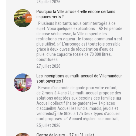
28 juillet 2026
Pourquoi la Ville arrose-t-elle encore certains
espaces verts ?
Plusieurs habitants nous ont interrogés à ce
sujet. Voici quelques explications. 🚫 En période
de crise sécheresse, la Ville respecte les
restrictions en vigueur : le forage communal n’est
plus utilisé. ✅ L’arrosage est toutefois possible
grâce à deux cuves de récupération d’eau de
pluie, d’une capacité totale de 70 000 litres,
constituées…
27 juillet 2026
Les inscriptions au multi-accueil de Villemandeur
sont ouvertes !
Besoin d’un mode de garde pour votre enfant,
de 2 mois à 4 ans ? Le multi-accueil propose des
solutions adaptées aux besoins des familles. 🏡
Accueil collectif (halte-garderie)➡️ 14 places
d’accueil📅 Accueil les lundis, mardis, jeudis et
vendredis🕣 De 8h30 à 17h Deux types d’accueil
sont proposés :✅ Accueil régulier : sur contrat,…
25 juillet 2026
Centre de loisirs – 27 au 31 juillet