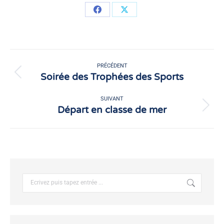
Partager
Partager
sur
sur
Facebook
X
Navigation
article
PRÉCÉDENT
Soirée des Trophées des Sports
Article
précédent
:
SUIVANT
Départ en classe de mer
Article
suivant
:
Recherche
: