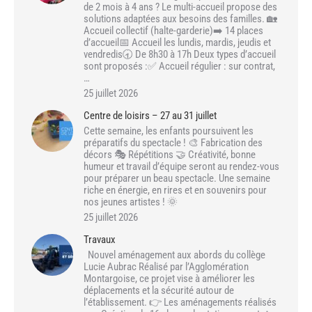
de 2 mois à 4 ans ? Le multi-accueil propose des
solutions adaptées aux besoins des familles. 🏡
Accueil collectif (halte-garderie)➡️ 14 places
d’accueil📅 Accueil les lundis, mardis, jeudis et
vendredis🕣 De 8h30 à 17h Deux types d’accueil
sont proposés :✅ Accueil régulier : sur contrat,
…
25 juillet 2026
Centre de loisirs – 27 au 31 juillet
Cette semaine, les enfants poursuivent les
préparatifs du spectacle ! 🎨 Fabrication des
décors 🎭 Répétitions 🤝 Créativité, bonne
humeur et travail d’équipe seront au rendez-vous
pour préparer un beau spectacle. Une semaine
riche en énergie, en rires et en souvenirs pour
nos jeunes artistes ! 🌞
25 juillet 2026
Travaux
Nouvel aménagement aux abords du collège
Lucie Aubrac Réalisé par l’Agglomération
Montargoise, ce projet vise à améliorer les
déplacements et la sécurité autour de
l’établissement. 👉 Les aménagements réalisés