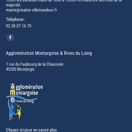
majorité.
mairie@mairie-villemandeur.fr
Téléphone :
02.38.07.16.70
Trouvez nous sur :
Facebook
page
Agglomération Montargoise & Rives du Loing
opens
in
1 rue du Faubourg de la Chaussée
45200 Montargis
new
window
Cliquez ici pour en savoir plus