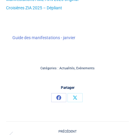
Croisières ZIA 2025 – Dépliant
Guide des manifestations - janvier
Catégories :
Actualités
,
Evénements
Partager
Partager
Partager
sur
sur
Facebook
X
Navigation
article
PRÉCÉDENT