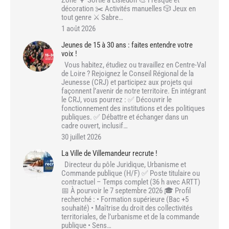
Zone 🌳 Sortie à Lisledon 🎨 Fresque et
décoration ✂️ Activités manuelles 🎲 Jeux en
tout genre ⚔️ Sabre…
1 août 2026
Jeunes de 15 à 30 ans : faites entendre votre
voix !
Vous habitez, étudiez ou travaillez en Centre-Val
de Loire ? Rejoignez le Conseil Régional de la
Jeunesse (CRJ) et participez aux projets qui
façonnent l’avenir de notre territoire. En intégrant
le CRJ, vous pourrez : ✅ Découvrir le
fonctionnement des institutions et des politiques
publiques. ✅ Débattre et échanger dans un
cadre ouvert, inclusif…
30 juillet 2026
La Ville de Villemandeur recrute !
Directeur du pôle Juridique, Urbanisme et
Commande publique (H/F) ✅ Poste titulaire ou
contractuel – Temps complet (36 h avec ARTT)
📅 À pourvoir le 7 septembre 2026 🎓 Profil
recherché : • Formation supérieure (Bac +5
souhaité) • Maîtrise du droit des collectivités
territoriales, de l’urbanisme et de la commande
publique • Sens…