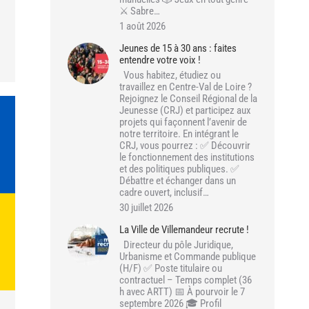
⚔️ Sabre…
1 août 2026
Jeunes de 15 à 30 ans : faites
entendre votre voix !
Vous habitez, étudiez ou
travaillez en Centre-Val de Loire ?
Rejoignez le Conseil Régional de la
Jeunesse (CRJ) et participez aux
projets qui façonnent l’avenir de
notre territoire. En intégrant le
CRJ, vous pourrez : ✅ Découvrir
le fonctionnement des institutions
et des politiques publiques. ✅
Débattre et échanger dans un
cadre ouvert, inclusif…
30 juillet 2026
La Ville de Villemandeur recrute !
Directeur du pôle Juridique,
Urbanisme et Commande publique
(H/F) ✅ Poste titulaire ou
contractuel – Temps complet (36
h avec ARTT) 📅 À pourvoir le 7
septembre 2026 🎓 Profil