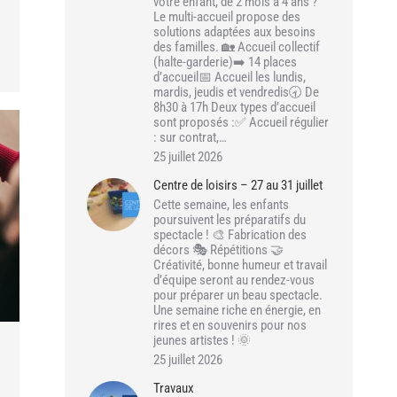
votre enfant, de 2 mois à 4 ans ?
Le multi-accueil propose des
solutions adaptées aux besoins
des familles. 🏡 Accueil collectif
(halte-garderie)➡️ 14 places
d’accueil📅 Accueil les lundis,
mardis, jeudis et vendredis🕣 De
8h30 à 17h Deux types d’accueil
sont proposés :✅ Accueil régulier
: sur contrat,…
25 juillet 2026
Centre de loisirs – 27 au 31 juillet
Cette semaine, les enfants
poursuivent les préparatifs du
spectacle ! 🎨 Fabrication des
décors 🎭 Répétitions 🤝
Créativité, bonne humeur et travail
d’équipe seront au rendez-vous
pour préparer un beau spectacle.
Une semaine riche en énergie, en
rires et en souvenirs pour nos
jeunes artistes ! 🌞
25 juillet 2026
Travaux