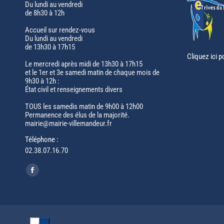
Du lundi au vendredi
de 8h30 à 12h
Accueil sur rendez-vous
Du lundi au vendredi
de 13h30 à 17h15
Cliquez ici p
Le mercredi après midi de 13h30 à 17h15
et le 1er et 3e samedi matin de chaque mois de
9h30 à 12h :
État civil et renseignements divers
TOUS les samedis matin de 9h00 à 12h00
Permanence des élus de la majorité.
mairie@mairie-villemandeur.fr
Téléphone :
02.38.07.16.70
Trouvez nous sur :
Facebook
page
opens
in