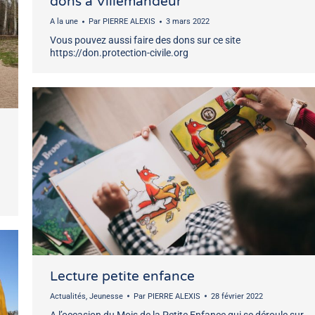
dons à Villemandeur
A la une
Par
PIERRE ALEXIS
3 mars 2022
Vous pouvez aussi faire des dons sur ce site
https://don.protection-civile.org
Lecture petite enfance
Actualités
,
Jeunesse
Par
PIERRE ALEXIS
28 février 2022
A l’occasion du Mois de la Petite Enfance qui se déroule sur