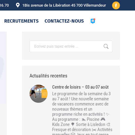
16.70
1Bis avenue de la Libération 45 700 Villemandeur
Facebook
page
RECRUTEMENTS
CONTACTEZ-NOUS
opens
in
new
Recherche
:
window
Actualités recentes
Centre de loisirs – 03 au 07 août
Le programme de la semaine du 3
au 7 août ! Une nouvelle semaine
de vacances commence avec de
nouveaux thèmes et un
programme riche en activités ! ✨
Au programme : 🏊 Piscine 🎮
Kids Zone 🌳 Sortie à Lisledon 🎨
Fresque et décoration ✂️ Activités
manuelles 🎲 Jeux en tout genre