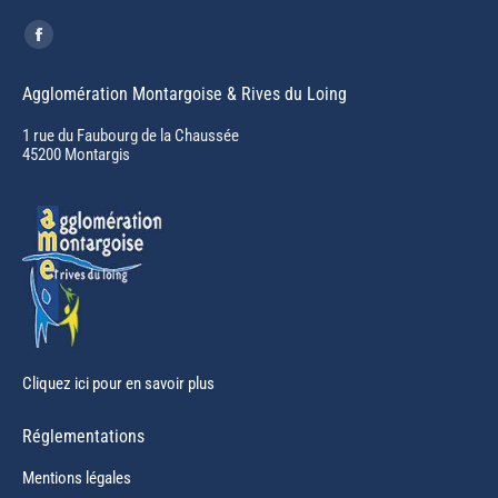
Trouvez nous sur :
Facebook
page
Agglomération Montargoise & Rives du Loing
opens
in
1 rue du Faubourg de la Chaussée
45200 Montargis
new
window
Cliquez ici pour en savoir plus
Réglementations
Mentions légales