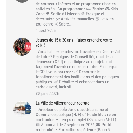
de nouveaux thèmes et un programme riche en
activités ! ✨ Au programme : 🏊 Piscine 🎮 Kids
Zone 🌳 Sortie à Lisledon 🎨 Fresque et
décoration ✂️ Activités manuelles 🎲 Jeux en
tout genre ⚔️ Sabre…
1 août 2026
Jeunes de 15 à 30 ans : faites entendre votre
voix !
Vous habitez, étudiez ou travaillez en Centre-Val
de Loire ? Rejoignez le Conseil Régional de la
Jeunesse (CRJ) et participez aux projets qui
façonnent l’avenir de notre territoire. En intégrant
le CRJ, vous pourrez : ✅ Découvrir le
fonctionnement des institutions et des politiques
publiques. ✅ Débattre et échanger dans un
cadre ouvert, inclusif…
30 juillet 2026
La Ville de Villemandeur recrute !
Directeur du pôle Juridique, Urbanisme et
Commande publique (H/F) ✅ Poste titulaire ou
contractuel – Temps complet (36 h avec ARTT)
📅 À pourvoir le 7 septembre 2026 🎓 Profil
recherché : • Formation supérieure (Bac +5