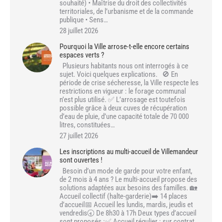
souhaité) • Maîtrise du droit des collectivités
territoriales, de l’urbanisme et de la commande
publique • Sens…
28 juillet 2026
Pourquoi la Ville arrose-t-elle encore certains
espaces verts ?
Plusieurs habitants nous ont interrogés à ce
sujet. Voici quelques explications. 🚫 En
période de crise sécheresse, la Ville respecte les
restrictions en vigueur : le forage communal
n’est plus utilisé. ✅ L’arrosage est toutefois
possible grâce à deux cuves de récupération
d’eau de pluie, d’une capacité totale de 70 000
litres, constituées…
27 juillet 2026
Les inscriptions au multi-accueil de Villemandeur
sont ouvertes !
Besoin d’un mode de garde pour votre enfant,
de 2 mois à 4 ans ? Le multi-accueil propose des
solutions adaptées aux besoins des familles. 🏡
Accueil collectif (halte-garderie)➡️ 14 places
d’accueil📅 Accueil les lundis, mardis, jeudis et
vendredis🕣 De 8h30 à 17h Deux types d’accueil
sont proposés :✅ Accueil régulier : sur contrat,