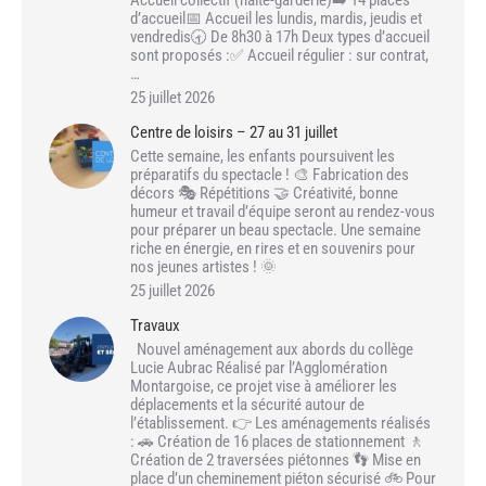
Accueil collectif (halte-garderie)➡️ 14 places
d’accueil📅 Accueil les lundis, mardis, jeudis et
vendredis🕣 De 8h30 à 17h Deux types d’accueil
sont proposés :✅ Accueil régulier : sur contrat,
…
25 juillet 2026
Centre de loisirs – 27 au 31 juillet
Cette semaine, les enfants poursuivent les
préparatifs du spectacle ! 🎨 Fabrication des
décors 🎭 Répétitions 🤝 Créativité, bonne
humeur et travail d’équipe seront au rendez-vous
pour préparer un beau spectacle. Une semaine
riche en énergie, en rires et en souvenirs pour
nos jeunes artistes ! 🌞
25 juillet 2026
Travaux
Nouvel aménagement aux abords du collège
Lucie Aubrac Réalisé par l’Agglomération
Montargoise, ce projet vise à améliorer les
déplacements et la sécurité autour de
l’établissement. 👉 Les aménagements réalisés
: 🚗 Création de 16 places de stationnement 🚶
Création de 2 traversées piétonnes 👣 Mise en
place d’un cheminement piéton sécurisé 🚲 Pour