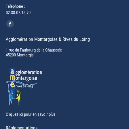
Téléphone :
02.38.07.16.70
Trouvez nous sur :
Facebook
page
Agglomération Montargoise & Rives du Loing
opens
in
1 rue du Faubourg de la Chaussée
45200 Montargis
new
window
Cliquez ici pour en savoir plus
Réglementations