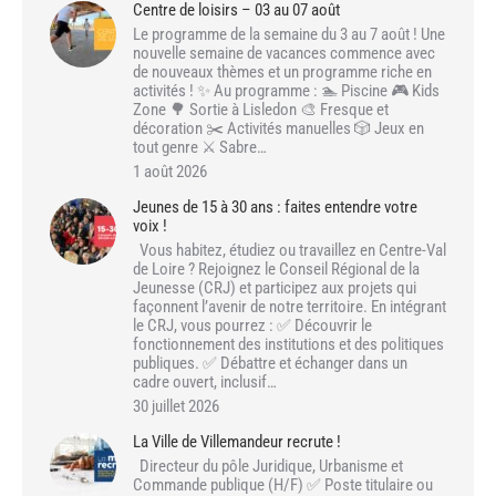
Centre de loisirs – 03 au 07 août
Le programme de la semaine du 3 au 7 août ! Une
nouvelle semaine de vacances commence avec
de nouveaux thèmes et un programme riche en
activités ! ✨ Au programme : 🏊 Piscine 🎮 Kids
Zone 🌳 Sortie à Lisledon 🎨 Fresque et
décoration ✂️ Activités manuelles 🎲 Jeux en
tout genre ⚔️ Sabre…
1 août 2026
Jeunes de 15 à 30 ans : faites entendre votre
voix !
Vous habitez, étudiez ou travaillez en Centre-Val
de Loire ? Rejoignez le Conseil Régional de la
Jeunesse (CRJ) et participez aux projets qui
façonnent l’avenir de notre territoire. En intégrant
le CRJ, vous pourrez : ✅ Découvrir le
fonctionnement des institutions et des politiques
publiques. ✅ Débattre et échanger dans un
cadre ouvert, inclusif…
30 juillet 2026
La Ville de Villemandeur recrute !
Directeur du pôle Juridique, Urbanisme et
Commande publique (H/F) ✅ Poste titulaire ou