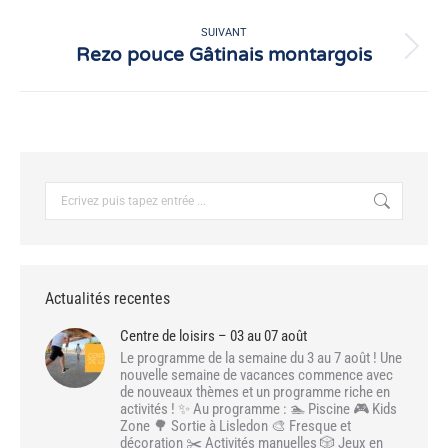
précédent
:
SUIVANT
Rezo pouce Gâtinais montargois
Article
suivant
:
Recherche
:
Actualités recentes
Centre de loisirs – 03 au 07 août
Le programme de la semaine du 3 au 7 août ! Une
nouvelle semaine de vacances commence avec
de nouveaux thèmes et un programme riche en
activités ! ✨ Au programme : 🏊 Piscine 🎮 Kids
Zone 🌳 Sortie à Lisledon 🎨 Fresque et
décoration ✂️ Activités manuelles 🎲 Jeux en