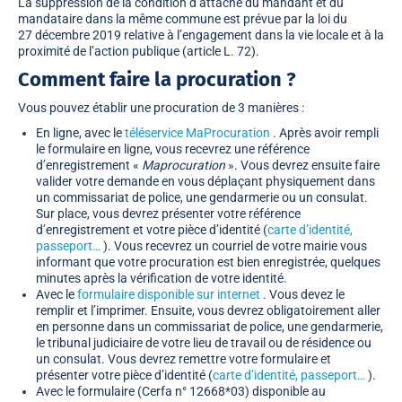
La suppression de la condition d’attache du mandant et du
mandataire dans la même commune est prévue par la loi du
27 décembre 2019 relative à l’engagement dans la vie locale et à la
proximité de l’action publique (article L. 72).
Comment faire la procuration ?
Vous pouvez établir une procuration de 3 manières :
En ligne, avec le
téléservice MaProcuration
. Après avoir rempli
le formulaire en ligne, vous recevrez une référence
d’enregistrement
«
Maprocuration
»
. Vous devrez ensuite faire
valider votre demande en vous déplaçant physiquement dans
un commissariat de police, une gendarmerie ou un consulat.
Sur place, vous devrez présenter votre référence
d’enregistrement et votre pièce d’identité (
carte d’identité,
passeport…
). Vous recevrez un courriel de votre mairie vous
informant que votre procuration est bien enregistrée, quelques
minutes après la vérification de votre identité.
Avec le
formulaire disponible sur internet
. Vous devez le
remplir et l’imprimer. Ensuite, vous devrez obligatoirement aller
en personne dans un commissariat de police, une gendarmerie,
le tribunal judiciaire de votre lieu de travail ou de résidence ou
un consulat. Vous devrez remettre votre formulaire et
présenter votre pièce d’identité (
carte d’identité, passeport…
).
Avec le formulaire (Cerfa n° 12668*03) disponible au