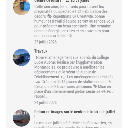
Centre de loisirs – 27 au 31 juillet
Cette semaine, les enfants poursuivent les
préparatifs du spectacle ! 🎨 Fabrication des
décors 🎭 Répétitions 🤝 Créativité, bonne
humeur et travail d’équipe seront au rendez-vous
pour préparer un beau spectacle. Une semaine
riche en énergie, en rires et en souvenirs pour
nos jeunes artistes ! 🌞
25 juillet 2026
Travaux
Nouvel aménagement aux abords du collège
Lucie Aubrac Réalisé par l’Agglomération
Montargoise, ce projet vise à améliorer les
déplacements et la sécurité autour de
l’établissement. 👉 Les aménagements réalisés
: 🚗 Création de 16 places de stationnement 🚶
Création de 2 traversées piétonnes 👣 Mise en
place d’un cheminement piéton sécurisé 🚲 Pour
rappel…
24 juillet 2026
Retour en images sur le centre de loisirs de juillet
!
Le mois de juillet a été riche en découvertes, en
créativité et en moments de partage pour les