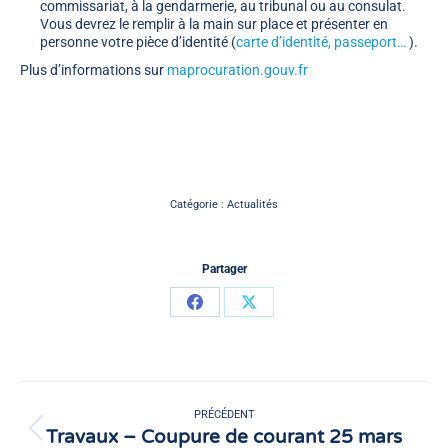
commissariat, à la gendarmerie, au tribunal ou au consulat.
Vous devrez le remplir à la main sur place et présenter en
personne votre pièce d’identité (
carte d’identité, passeport…
).
Plus d’informations sur
maprocuration.gouv.fr
Catégorie :
Actualités
Partager
Partager
Partager
sur
sur
Facebook
X
Navigation
article
PRÉCÉDENT
Travaux – Coupure de courant 25 mars
Article