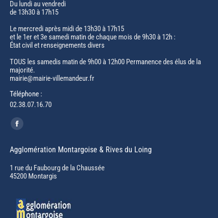
Du lundi au vendredi
de 13h30 à 17h15
Le mercredi après midi de 13h30 à 17h15
et le 1er et 3e samedi matin de chaque mois de 9h30 à 12h :
État civil et renseignements divers
TOUS les samedis matin de 9h00 à 12h00 Permanence des élus de la
majorité.
mairie@mairie-villemandeur.fr
Téléphone :
02.38.07.16.70
Trouvez nous sur :
Facebook
page
Agglomération Montargoise & Rives du Loing
opens
in
1 rue du Faubourg de la Chaussée
45200 Montargis
new
window