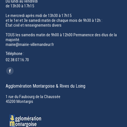
Du lundi au vendredi
de 13h30 à 17h15
Le mercredi après midi de 13h30 à 17h15
et le 1er et 3e samedi matin de chaque mois de 9h30 à 12h :
État civil et renseignements divers
TOUS les samedis matin de 9h00 à 12h00 Permanence des élus de la
majorité.
mairie@mairie-villemandeur.fr
Téléphone :
02.38.07.16.70
Trouvez nous sur :
Facebook
page
Agglomération Montargoise & Rives du Loing
opens
in
1 rue du Faubourg de la Chaussée
45200 Montargis
new
window