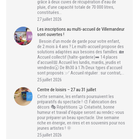
grâce à deux cuves de récupération d’eau de
pluie, d’une capacité totale de 70 000 litres,
constituées…
27 juillet 2026
Les inscriptions au multi-accueil de Villemandeur
sont ouvertes !
Besoin d’un mode de garde pour votre enfant,
de 2 mois à 4 ans ? Le multi-accueil propose des
solutions adaptées aux besoins des familles. 🏡
Accueil collectif (halte-garderie)➡️ 14 places
d’accueil📅 Accueil les lundis, mardis, jeudis et
vendredis🕣 De 8h30 à 17h Deux types d’accueil
sont proposés :✅ Accueil régulier : sur contrat,…
25 juillet 2026
Centre de loisirs – 27 au 31 juillet
Cette semaine, les enfants poursuivent les
préparatifs du spectacle ! 🎨 Fabrication des
décors 🎭 Répétitions 🤝 Créativité, bonne
humeur et travail d’équipe seront au rendez-vous
pour préparer un beau spectacle. Une semaine
riche en énergie, en rires et en souvenirs pour nos
jeunes artistes ! 🌞
25 juillet 2026