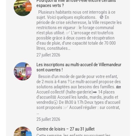
Pourquoi la Ville arrose-t-elle encore certains
espaces verts ?
Plusieurs habitants nous ont interrogés à ce
sujet. Voici quelques explications. 🚫 En
période de crise sécheresse, la Ville respecte les
restrictions en vigueur : le forage communal
n’est plus utilisé. ✅ L’arrosage est toutefois
possible grâce à deux cuves de récupération
d’eau de pluie, d’une capacité totale de 70 000
litres, constituées…
27 juillet 2026
Les inscriptions au multi-accueil de Villemandeur
sont ouvertes !
Besoin d’un mode de garde pour votre enfant,
de 2 mois à 4 ans ? Le multi-accueil propose des
solutions adaptées aux besoins des familles. 🏡
Accueil collectif (halte-garderie)➡️ 14 places
d’accueil📅 Accueil les lundis, mardis, jeudis et
vendredis🕣 De 8h30 à 17h Deux types d’accueil
sont proposés :✅ Accueil régulier : sur contrat,
…
25 juillet 2026
Centre de loisirs – 27 au 31 juillet
Cette semaine, les enfants poursuivent les