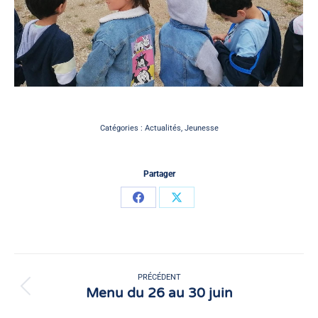
Catégories :
Actualités
,
Jeunesse
Partager
Partager
Partager
sur
sur
Facebook
X
Navigation
article
PRÉCÉDENT
Menu du 26 au 30 juin
Article
précédent
: