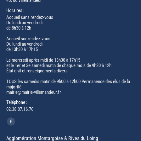
45700 Villemandeur
Horaires :
Accueil sans rendez-vous
Du lundi au vendredi
de 8h30 à 12h
Accueil sur rendez-vous
Du lundi au vendredi
de 13h30 à 17h15
Le mercredi après midi de 13h30 à 17h15
et le 1er et 3e samedi matin de chaque mois de 9h30 à 12h :
État civil et renseignements divers
TOUS les samedis matin de 9h00 à 12h00 Permanence des élus de la
majorité.
mairie@mairie-villemandeur.fr
Téléphone :
02.38.07.16.70
Trouvez nous sur :
Facebook
page
Agglomération Montargoise & Rives du Loing