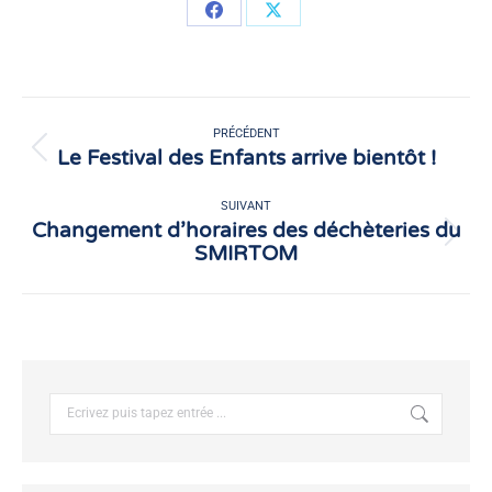
Partager
Partager
sur
sur
Facebook
X
Navigation
article
PRÉCÉDENT
Le Festival des Enfants arrive bientôt !
Article
précédent
:
SUIVANT
Changement d’horaires des déchèteries du
Article
SMIRTOM
suivant
:
Recherche
: