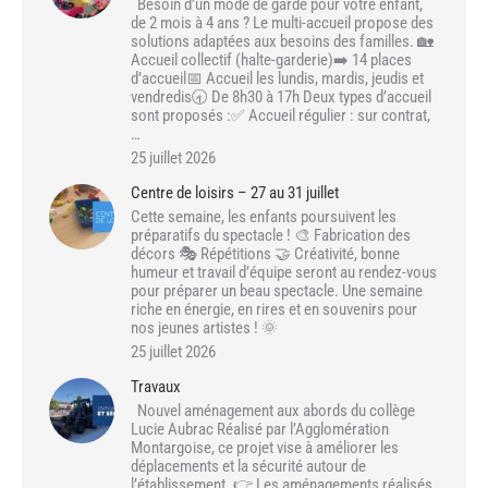
Besoin d’un mode de garde pour votre enfant,
de 2 mois à 4 ans ? Le multi-accueil propose des
solutions adaptées aux besoins des familles. 🏡
Accueil collectif (halte-garderie)➡️ 14 places
d’accueil📅 Accueil les lundis, mardis, jeudis et
vendredis🕣 De 8h30 à 17h Deux types d’accueil
sont proposés :✅ Accueil régulier : sur contrat,
…
25 juillet 2026
Centre de loisirs – 27 au 31 juillet
Cette semaine, les enfants poursuivent les
préparatifs du spectacle ! 🎨 Fabrication des
décors 🎭 Répétitions 🤝 Créativité, bonne
humeur et travail d’équipe seront au rendez-vous
pour préparer un beau spectacle. Une semaine
riche en énergie, en rires et en souvenirs pour
nos jeunes artistes ! 🌞
25 juillet 2026
Travaux
Nouvel aménagement aux abords du collège
Lucie Aubrac Réalisé par l’Agglomération
Montargoise, ce projet vise à améliorer les
déplacements et la sécurité autour de
l’établissement. 👉 Les aménagements réalisés