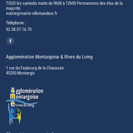
TOUS les samedis matin de 9h00 à 12h00 Permanence des élus de la
majorité.
mairie@mairie-villemandeur.fr
Téléphone :
02.38.07.16.70
Trouvez nous sur :
Facebook
page
Agglomération Montargoise & Rives du Loing
opens
in
1 rue du Faubourg de la Chaussée
45200 Montargis
new
window