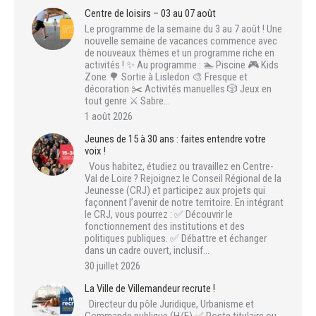
Centre de loisirs – 03 au 07 août
Le programme de la semaine du 3 au 7 août ! Une
nouvelle semaine de vacances commence avec
de nouveaux thèmes et un programme riche en
activités ! ✨ Au programme : 🏊 Piscine 🎮 Kids
Zone 🌳 Sortie à Lisledon 🎨 Fresque et
décoration ✂️ Activités manuelles 🎲 Jeux en
tout genre ⚔️ Sabre…
1 août 2026
Jeunes de 15 à 30 ans : faites entendre votre
voix !
Vous habitez, étudiez ou travaillez en Centre-
Val de Loire ? Rejoignez le Conseil Régional de la
Jeunesse (CRJ) et participez aux projets qui
façonnent l’avenir de notre territoire. En intégrant
le CRJ, vous pourrez : ✅ Découvrir le
fonctionnement des institutions et des
politiques publiques. ✅ Débattre et échanger
dans un cadre ouvert, inclusif…
30 juillet 2026
La Ville de Villemandeur recrute !
Directeur du pôle Juridique, Urbanisme et
Commande publique (H/F) ✅ Poste titulaire ou