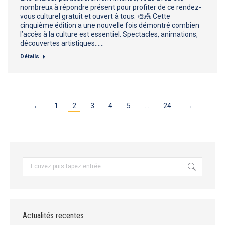
nombreux à répondre présent pour profiter de ce rendez-
vous culturel gratuit et ouvert à tous. 🎨🎪 Cette
cinquième édition a une nouvelle fois démontré combien
l’accès à la culture est essentiel. Spectacles, animations,
découvertes artistiques……
Détails
←
1
2
3
4
5
…
24
→
Recherche
:
Actualités recentes