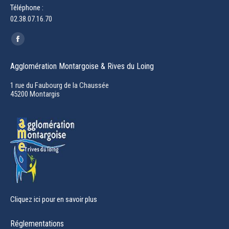
Téléphone :
02.38.07.16.70
Trouvez nous sur :
Facebook
page
Agglomération Montargoise & Rives du Loing
opens
in
1 rue du Faubourg de la Chaussée
45200 Montargis
new
window
Cliquez ici pour en savoir plus
Réglementations