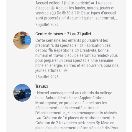
Accueil collectif (halte-garderie)➡️ 14 places
d’accueil📅 Accueil les lundis, mardis, jeudis et
vendredis🕣 De 8h30 à 17h Deux types d’accueil
sont proposés :✅ Accueil régulier : sur contrat,…
25 juillet 2026
Centre de loisirs – 27 au 31 juillet
Cette semaine, les enfants poursuivent les
préparatifs du spectacle ! 🎨 Fabrication des
décors 🎭 Répétitions 🤝 Créativité, bonne
humeur et travail d’équipe seront au rendez-vous
pour préparer un beau spectacle. Une semaine
riche en énergie, en rires et en souvenirs pour nos
jeunes artistes ! 🌞
25 juillet 2026
Travaux
Nouvel aménagement aux abords du collège
Lucie Aubrac Réalisé par l’Agglomération
Montargoise, ce projet vise à améliorer les
déplacements et la sécurité autour de
l’établissement. 👉 Les aménagements réalisés
: 🚗 Création de 16 places de stationnement 🚶
Création de 2 traversées piétonnes 👣 Mise en
place d’un cheminement piéton sécurisé 🚲 Pour