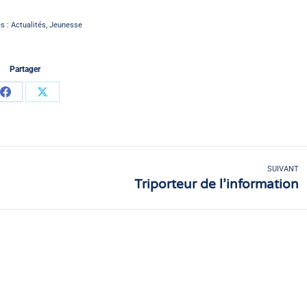
es :
Actualités
,
Jeunesse
Partager
Partager
Partager
sur
sur
Facebook
X
SUIVANT
Triporteur de l’information
Article
suivant
: