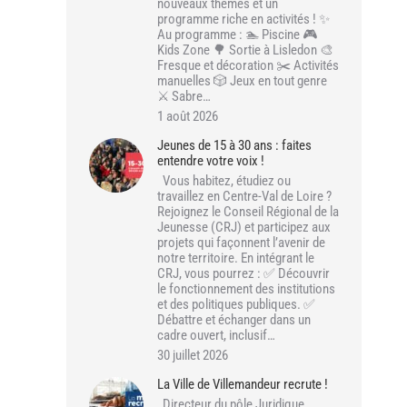
nouveaux thèmes et un
programme riche en activités ! ✨
Au programme : 🏊 Piscine 🎮
Kids Zone 🌳 Sortie à Lisledon 🎨
Fresque et décoration ✂️ Activités
manuelles 🎲 Jeux en tout genre
⚔️ Sabre…
1 août 2026
Jeunes de 15 à 30 ans : faites
entendre votre voix !
Vous habitez, étudiez ou
travaillez en Centre-Val de Loire ?
Rejoignez le Conseil Régional de la
Jeunesse (CRJ) et participez aux
projets qui façonnent l’avenir de
notre territoire. En intégrant le
CRJ, vous pourrez : ✅ Découvrir
le fonctionnement des institutions
et des politiques publiques. ✅
Débattre et échanger dans un
cadre ouvert, inclusif…
30 juillet 2026
La Ville de Villemandeur recrute !
Directeur du pôle Juridique,