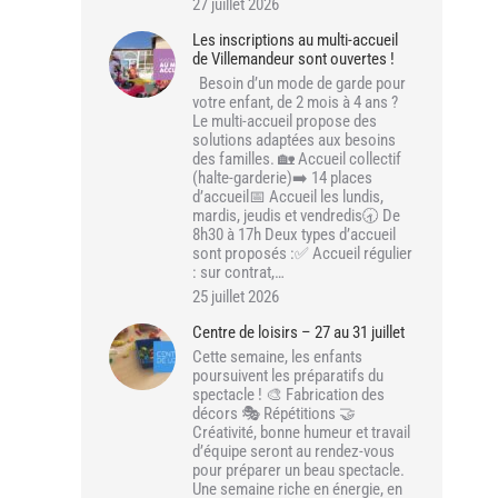
27 juillet 2026
Les inscriptions au multi-accueil
de Villemandeur sont ouvertes !
Besoin d’un mode de garde pour
votre enfant, de 2 mois à 4 ans ?
Le multi-accueil propose des
solutions adaptées aux besoins
des familles. 🏡 Accueil collectif
(halte-garderie)➡️ 14 places
d’accueil📅 Accueil les lundis,
mardis, jeudis et vendredis🕣 De
8h30 à 17h Deux types d’accueil
sont proposés :✅ Accueil régulier
: sur contrat,…
25 juillet 2026
Centre de loisirs – 27 au 31 juillet
Cette semaine, les enfants
poursuivent les préparatifs du
spectacle ! 🎨 Fabrication des
décors 🎭 Répétitions 🤝
Créativité, bonne humeur et travail
d’équipe seront au rendez-vous
pour préparer un beau spectacle.
Une semaine riche en énergie, en