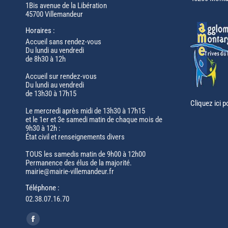
1Bis avenue de la Libération
45700 Villemandeur
Horaires :
Accueil sans rendez-vous
Du lundi au vendredi
de 8h30 à 12h
Accueil sur rendez-vous
Du lundi au vendredi
de 13h30 à 17h15
Cliquez ici p
Le mercredi après midi de 13h30 à 17h15
et le 1er et 3e samedi matin de chaque mois de
9h30 à 12h :
État civil et renseignements divers
TOUS les samedis matin de 9h00 à 12h00
Permanence des élus de la majorité.
mairie@mairie-villemandeur.fr
Téléphone :
02.38.07.16.70
Trouvez nous sur :
Facebook