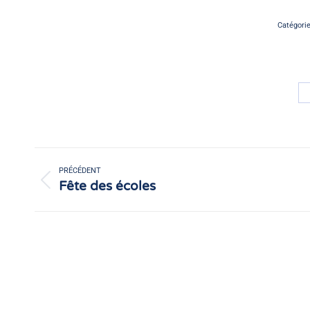
Catégori
Navigation
article
PRÉCÉDENT
Fête des écoles
Article
précédent
: