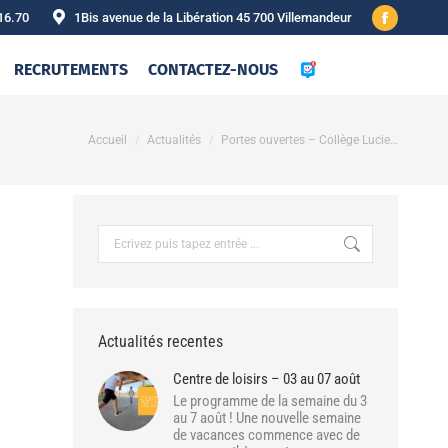
16.70
1Bis avenue de la Libération 45 700 Villemandeur
Facebook
page
RECRUTEMENTS
CONTACTEZ-NOUS
opens
in
new
Vous êtes ici :
Accueil
Actualités
Portes ouvertes – Collège Lucie…
window
Recherche
:
Actualités recentes
Centre de loisirs – 03 au 07 août
Le programme de la semaine du 3
au 7 août ! Une nouvelle semaine
de vacances commence avec de