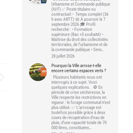
Urbanisme et Commande publique
(H/F) ✅ Poste titulaire ou
contractuel – Temps complet (36
h avec ARTT) 📅 À pourvoir le 7
septembre 2026 🎓 Profil
recherché : • Formation
supérieure (Bac +5 souhaité) •
Maîtrise du droit des collectivités
territoriales, de l’urbanisme et de
la commande publique • Sens…
28 juillet 2026
Pourquoi la Ville arrose-t-elle
encore certains espaces verts ?
Plusieurs habitants nous ont
interrogés à ce sujet. Voici
quelques explications. 🚫 En
période de crise sécheresse, la
Ville respecte les restrictions en
vigueur : le forage communal n’est
plus utilisé. ✅ L’arrosage est
toutefois possible grâce à deux
cuves de récupération d’eau de
pluie, d’une capacité totale de 70
000 litres, constituées…