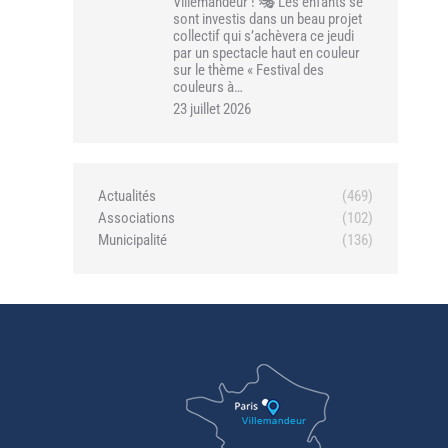
Villemandeur ! 🎭 Les enfants se
sont investis dans un beau projet
collectif qui s’achèvera ce jeudi
par un spectacle haut en couleur
sur le thème « Festival des
couleurs à…
23 juillet 2026
Actualités
(469)
Associations
(102)
Municipalité
(136)